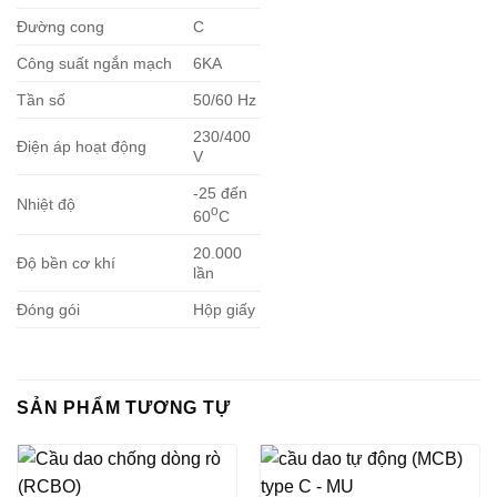
Đường cong
C
Công suất ngắn mạch
6KA
Tần số
50/60 Hz
230/400
Điện áp hoạt động
V
-25 đến
Nhiệt độ
o
60
C
20.000
Độ bền cơ khí
lần
Đóng gói
Hộp giấy
SẢN PHẨM TƯƠNG TỰ