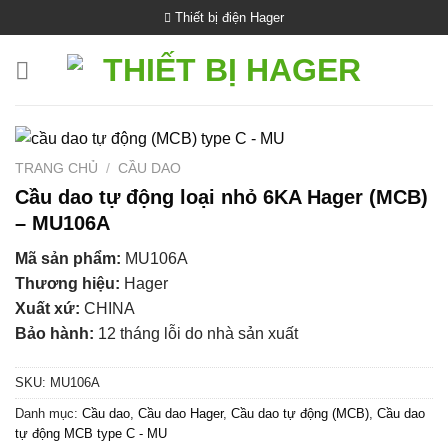
Bỏ
Thiết bị điện Hager
qua
nội
dung
TRANG CHỦ
/
CẦU DAO
Cầu dao tự động loại nhỏ 6KA Hager (MCB)
– MU106A
Mã sản phẩm:
MU106A
Thương hiệu:
Hager
Xuất xứ:
CHINA
Bảo hành:
12 tháng lỗi do nhà sản xuất
SKU:
MU106A
Danh mục:
Cầu dao
,
Cầu dao Hager
,
Cầu dao tự động (MCB)
,
Cầu dao
tự động MCB type C - MU