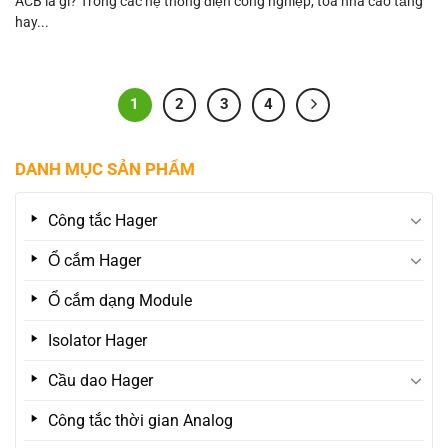
ACB là gì? Trong các hệ thống điện công nghiệp, tòa nhà cao tầng
hay...
1
2
3
4
DANH MỤC SẢN PHẨM
Công tắc Hager
Ổ cắm Hager
Ổ cắm dạng Module
Isolator Hager
Cầu dao Hager
Công tắc thời gian Analog