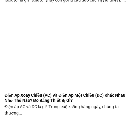
Isolator là gì? Isolator (hay còn gọi là cầu dao cách ly) là thiết bị...
Điện Áp Xoay Chiều (AC) Và Điện Áp Một Chiều (DC) Khác Nhau
Như Thế Nào? Đo Bằng Thiết Bị Gì?
Điện áp AC và DC là gì? Trong cuộc sống hàng ngày, chúng ta
thường...