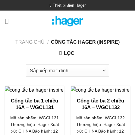
Bỏ
Thiết bị điện Hager
qua
nội
dung
TRANG CHỦ
/
CÔNG TẮC HAGER (INSPIRE)
LỌC
Công tắc ba 1 chiều
Công tắc ba 2 chiều
16A – WGCL131
16A – WGCL132
Mã sản phẩm: WGCL131
Mã sản phẩm: WGCL132
Thương hiệu: Hager Xuất
Thương hiệu: Hager Xuất
xứ: CHINA Bảo hành: 12
xứ: CHINA Bảo hành: 12