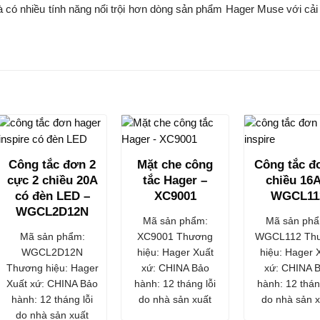
có nhiều tính năng nổi trội hơn dòng sản phẩm Hager Muse với cải 
Công tắc đơn 2
Mặt che công
Công tắc đ
cực 2 chiều 20A
tắc Hager –
chiều 16A
có đèn LED –
XC9001
WGCL11
WGCL2D12N
Mã sản phẩm:
Mã sản phẩ
Mã sản phẩm:
XC9001 Thương
WGCL112 Th
WGCL2D12N
hiệu: Hager Xuất
hiệu: Hager 
Thương hiệu: Hager
xứ: CHINA Bảo
xứ: CHINA 
Xuất xứ: CHINA Bảo
hành: 12 tháng lỗi
hành: 12 thán
hành: 12 tháng lỗi
do nhà sản xuất
do nhà sản x
do nhà sản xuất