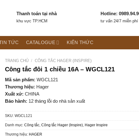
Thanh toán tại nhà
Hotline: 0989.94.9
khu vực TP.HCM
tư vấn 24/7 miễn phí
TIN TỨC
CATALOGUE
KIẾN THỨC
TRANG CHỦ
/
CÔNG TẮC HAGER (INSPIRE)
Công tắc đôi 1 chiều 16A – WGCL121
Mã sản phẩm:
WGCL121
Thương hiệu:
Hager
Xuất xứ:
CHINA
Bảo hành:
12 tháng lỗi do nhà sản xuất
SKU:
WGCL121
Danh mục:
Công tắc
,
Công tắc Hager (Inspire)
,
Hager Inspire
Thương hiệu:
HAGER