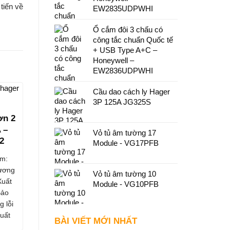
tiến về
EW2835UDPWHI
Ổ cắm đôi 3 chấu có
công tắc chuẩn Quốc tế
+ USB Type A+C –
Honeywell –
EW2836UDPWHI
Cầu dao cách ly Hager
3P 125A JG325S
ơn 2
 –
Vỏ tủ âm tường 17
2
Module - VG17PFB
m:
ương
Vỏ tủ âm tường 10
Xuất
Module - VG10PFB
Bảo
g lỗi
uất
BÀI VIẾT MỚI NHẤT