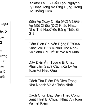
Isolator Là Gì? Cấu Tạo, Nguyên
Lý Hoạt Động Và Ứng Dụng Trong
Hệ Thống Điện
Điện Áp Xoay Chiều (AC) Và Điện
Áp Một Chiều (DC) Khác Nhau
Như Thế Nào? Đo Bằng Thiết Bị
ốn 2
Gì?
 –
2
Cảm Biến Chuyển Động EE804A
Khác Với EE804 Như Thế Nào?
m:
So Sánh Chi Tiết Trước Khi Mua
ương
Xuất
Dây Điện Âm Tường Bị Chập
Bảo
Phải Làm Sao? Cách Xử Lý An
Toàn Và Hiệu Quả
g lỗi
uất
Cách Tìm Điểm Rò Điện Trong
Nhà Nhanh Và An Toàn Nhất
Cách Chọn Dây Điện Theo Công
Suất Thiết Bị Chuẩn Nhất, An Toàn
Và Tiết Kiệm