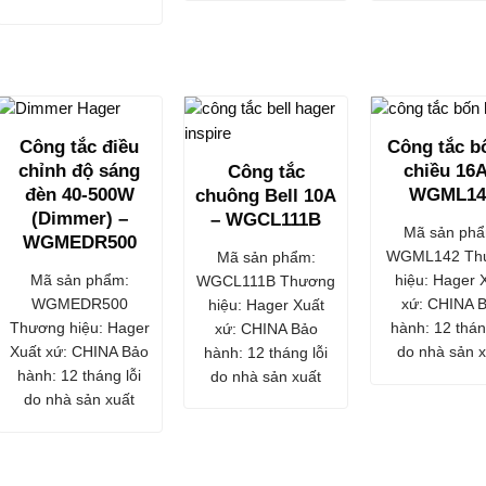
Công tắc điều
Công tắc b
chỉnh độ sáng
chiều 16A
Công tắc
đèn 40-500W
WGML14
chuông Bell 10A
(Dimmer) –
– WGCL111B
Mã sản phẩ
WGMEDR500
WGML142 Th
Mã sản phẩm:
Mã sản phẩm:
hiệu: Hager 
WGCL111B Thương
WGMEDR500
xứ: CHINA 
hiệu: Hager Xuất
Thương hiệu: Hager
hành: 12 thán
xứ: CHINA Bảo
Xuất xứ: CHINA Bảo
do nhà sản x
hành: 12 tháng lỗi
hành: 12 tháng lỗi
do nhà sản xuất
do nhà sản xuất