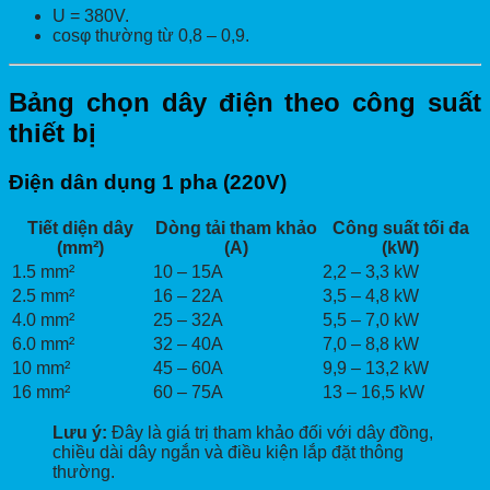
U = 380V.
cosφ thường từ 0,8 – 0,9.
Bảng chọn dây điện theo công suất
thiết bị
Điện dân dụng 1 pha (220V)
Tiết diện dây
Dòng tải tham khảo
Công suất tối đa
(mm²)
(A)
(kW)
1.5 mm²
10 – 15A
2,2 – 3,3 kW
2.5 mm²
16 – 22A
3,5 – 4,8 kW
4.0 mm²
25 – 32A
5,5 – 7,0 kW
6.0 mm²
32 – 40A
7,0 – 8,8 kW
10 mm²
45 – 60A
9,9 – 13,2 kW
16 mm²
60 – 75A
13 – 16,5 kW
Lưu ý:
Đây là giá trị tham khảo đối với dây đồng,
chiều dài dây ngắn và điều kiện lắp đặt thông
thường.