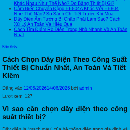
Khác Nhau Như Thế Nào? Đo Bằng Thiết Bị Gì?
Cảm Biến Chuyển Động EE804A Khác Với EE804
Như Thế Nào? So Sánh Chi Tiết Trước Khi Mua
Dây Điện Âm Tường Bị Chập Phải Làm Sao? Cách
Xử Lý An Toàn Và Hiệu Quả
Cách Tìm Điểm Rò Điện Trong Nhà Nhanh Và An Toàn
Nhất
Kiến thức
Cách Chọn Dây Điện Theo Công Suất
Thiết Bị Chuẩn Nhất, An Toàn Và Tiết
Kiệm
Đăng vào
12/06/2026
14/06/2026
bởi
admin
Lượt xem:
127
Vì sao cần chọn dây điện theo công
suất thiết bị?
Dây điện là “mạch máu” của hệ thống điện trong gia đình và