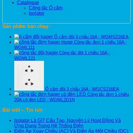
Catalogue
Công tắc Ổ cắm
Isolator
Sản phẩm bán chạy
Ổ cắm đôi 3 chấu 16A - WGMS216EA
Công tắc đơn 1 chiều 16A -
WGML111
Công tắc đôi 1 chiều 16A -
WGML121
Ổ cắm đôi 3 chấu 16A - WGCS216EA
Công tắc đơn 1 chiều
20A có đèn LED - WGML2D1N
Bài viết – Tin tức
Isolator Là Gì? Cấu Tạo, Nguyên Lý Hoạt Động Và
Ứng Dụng Trong Hệ Thống Điện
Điện Áp Xoay Chiều (AC) Và Điện Áp Một Chiều (DC)