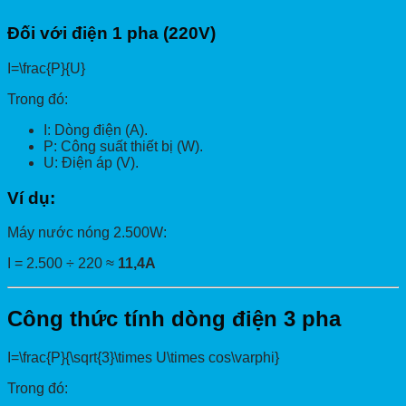
Đối với điện 1 pha (220V)
I=\frac{P}{U}
Trong đó:
I: Dòng điện (A).
P: Công suất thiết bị (W).
U: Điện áp (V).
Ví dụ:
Máy nước nóng 2.500W:
I = 2.500 ÷ 220 ≈
11,4A
Công thức tính dòng điện 3 pha
I=\frac{P}{\sqrt{3}\times U\times cos\varphi}
Trong đó: