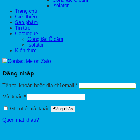
Isolator
Trang chủ
Giới thiệu
Sản phẩm
Tin tức
Catalogue
Công tắc Ổ cắm
Isolator
Kiến thức
Đăng nhập
Bắt
Tên tài khoản hoặc địa chỉ email
*
buộc
Bắt
Mật khẩu
*
buộc
Ghi nhớ mật khẩu
Đăng nhập
Quên mật khẩu?