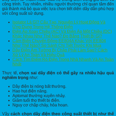
công trình. Tuy nhiên, nhiều người thường chỉ quan tâm đến
giá thành mà bỏ qua việc lựa chọn tiết diện dây dẫn phù hợp
với công suất sử dụng.
Isolator Là Gì? Cấu Tạo, Nguyên Lý Hoạt Động Và
Ứng Dụng Trong Hệ Thống Điện
Điện Áp Xoay Chiều (AC) Và Điện Áp Một Chiều (DC)
Khác Nhau Như Thế Nào? Đo Bằng Thiết Bị Gì?
Cảm Biến Chuyển Động EE804A Khác Với EE804
Như Thế Nào? So Sánh Chi Tiết Trước Khi Mua
Dây Điện Âm Tường Bị Chập Phải Làm Sao? Cách
Xử Lý An Toàn Và Hiệu Quả
Cách Tìm Điểm Rò Điện Trong Nhà Nhanh Và An Toàn
Nhất
Thực tế,
chọn sai dây điện có thể gây ra nhiều hậu quả
nghiêm trọng
như:
Dây điện bị nóng bất thường.
Hao hụt điện năng.
Aptomat thường xuyên nhảy.
Giảm tuổi thọ thiết bị điện.
Nguy cơ chập cháy, hỏa hoạn.
Vậy
cách chọn dây điện theo công suất thiết bị như thế