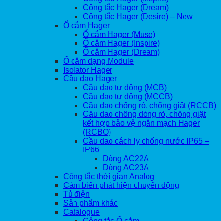
Công tắc Hager (Dream)
Công tắc Hager (Desire) – New
Ổ cắm Hager
Ổ cắm Hager (Muse)
Ổ cắm Hager (Inspire)
Ổ cắm Hager (Dream)
Ổ cắm dạng Module
Isolator Hager
Cầu dao Hager
Cầu dao tự động (MCB)
Cầu dao tự động (MCCB)
Cầu dao chống rò, chống giật (RCCB)
Cầu dao chống dòng rò, chống giật
kết hợp bảo vệ ngắn mạch Hager
(RCBO)
Cầu dao cách ly chống nước IP65 –
IP66
Dòng AC22A
Dòng AC23A
Công tắc thời gian Analog
Cảm biến phát hiện chuyển động
Tủ điện
Sản phẩm khác
Catalogue
Công tắc Ổ cắm