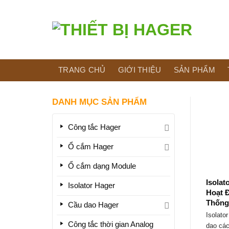
Bỏ
qua
nội
dung
TRANG CHỦ
GIỚI THIỆU
SẢN PHẨM
DANH MỤC SẢN PHẨM
Công tắc Hager
Ổ cắm Hager
Ổ cắm dạng Module
Isolat
Isolator Hager
Hoạt 
Thống
Cầu dao Hager
Isolator
Công tắc thời gian Analog
dao cách