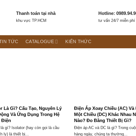
Thanh toán tại nhà
Hotline: 0989.94.9
khu vực TP.HCM
tư vấn 24/7 miễn phí
TIN TỨC
CATALOGUE
KIẾN THỨC
or Là Gì? Cấu Tạo, Nguyên Lý
Điện Áp Xoay Chiều (AC) Và
Động Và Ứng Dụng Trong Hệ
Một Chiều (DC) Khác Nhau 
 Điện
Nào? Đo Bằng Thiết Bị Gì?
 là gì? Isolator (hay còn gọi là cầu
Điện áp AC và DC là gì? Trong cu
 ly) là thiết bị...
hàng ngày, chúng ta thường...