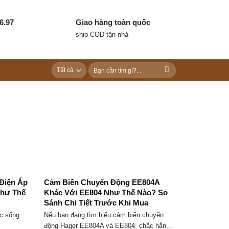
6.97
Giao hàng toàn quốc
ship COD tận nhà
Tìm
kiếm:
 Điện Áp
Cảm Biến Chuyển Động EE804A
Như Thế
Khác Với EE804 Như Thế Nào? So
Sánh Chi Tiết Trước Khi Mua
ộc sống
Nếu bạn đang tìm hiểu cảm biến chuyển
động Hager EE804A và EE804, chắc hẳn...