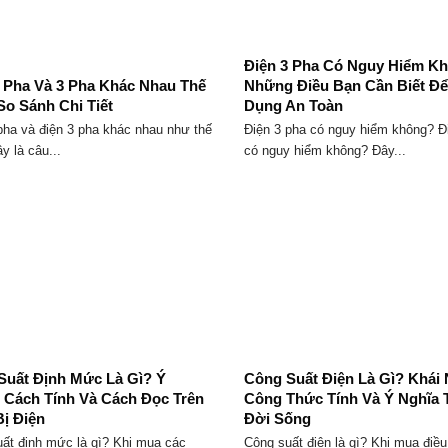
Điện 3 Pha Có Nguy Hiểm K
1 Pha Và 3 Pha Khác Nhau Thế
Những Điều Bạn Cần Biết Đ
So Sánh Chi Tiết
Dụng An Toàn
pha và điện 3 pha khác nhau như thế
Điện 3 pha có nguy hiểm không? Đ
y là câu...
có nguy hiểm không? Đây...
Suất Định Mức Là Gì? Ý
Công Suất Điện Là Gì? Khái 
, Cách Tính Và Cách Đọc Trên
Công Thức Tính Và Ý Nghĩa 
Bị Điện
Đời Sống
ất định mức là gì? Khi mua các
Công suất điện là gì? Khi mua điều