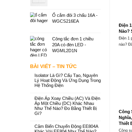
Ổ cắm đôi 3 chấu 16A -
WGCS216EA
Điện 
Nào? 
Điện 1 
Công tắc đơn 1 chiều
nào? Đâ
20A có đèn LED -
WGML2D1N
BÀI VIẾT – TIN TỨC
Isolator Là Gì? Cấu Tạo, Nguyên
Lý Hoạt Động Và Ứng Dụng Trong
Hệ Thống Điện
Điện Áp Xoay Chiều (AC) Và Điện
Áp Một Chiều (DC) Khác Nhau
Như Thế Nào? Đo Bằng Thiết Bị
Công 
Gì?
Nghĩa
Thiết 
Cảm Biến Chuyển Động EE804A
Công su
Khác Với EE804 Như Thế Nào?