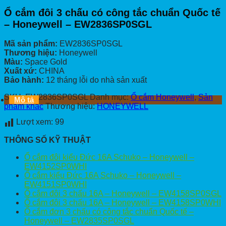
Ổ cắm đôi 3 chấu có công tắc chuẩn Quốc tế
– Honeywell – EW2836SP0SGL
Mã sản phẩm:
EW2836SP0SGL
Thương hiệu:
Honeywell
Màu:
Space Gold
Xuất xứ:
CHINA
Bảo hành:
12 tháng lỗi do nhà sản xuất
SKU:
EW2836SP0SGL
Danh mục:
Ổ cắm Honeywell
,
Sản
Mô tả
phẩm khác
Thương hiệu:
HONEYWELL
Lượt xem:
99
THÔNG SỐ KỸ THUẬT
Ổ cắm đôi kiểu Đức 16A Schuko – Honeywell –
EW4152SP0WHI
Ổ cắm kiểu Đức 16A Schuko – Honeywell –
EW4151SP0WHI
Ổ cắm đôi 3 chấu 16A – Honeywell – EW4158SP0SGL
Ổ cắm đôi 3 chấu 16A – Honeywell – EW4158SP0WHI
Ổ cắm đơn 3 chấu có công tắc chuẩn Quốc tế –
Honeywell – EW2835SP0SGL