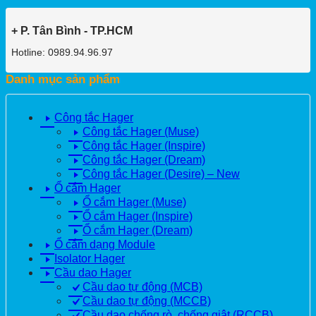
+ P. Tân Bình - TP.HCM
Hotline: 0989.94.96.97
Danh mục sản phẩm
Công tắc Hager
Công tắc Hager (Muse)
Công tắc Hager (Inspire)
Công tắc Hager (Dream)
Công tắc Hager (Desire) – New
Ổ cắm Hager
Ổ cắm Hager (Muse)
Ổ cắm Hager (Inspire)
Ổ cắm Hager (Dream)
Ổ cắm dạng Module
Isolator Hager
Cầu dao Hager
Cầu dao tự động (MCB)
Cầu dao tự động (MCCB)
Cầu dao chống rò, chống giật (RCCB)