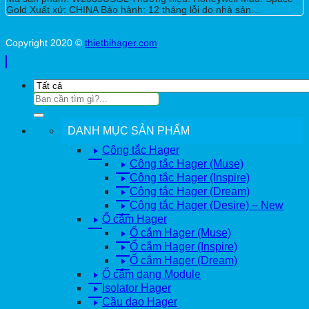
Gold Xuất xứ: CHINA Bảo hành: 12 tháng lỗi do nhà sản…
Copyright 2020 ©
thietbihager.com
Tìm
kiếm:
DANH MỤC SẢN PHẨM
Công tắc Hager
Công tắc Hager (Muse)
Công tắc Hager (Inspire)
Công tắc Hager (Dream)
Công tắc Hager (Desire) – New
Ổ cắm Hager
Ổ cắm Hager (Muse)
Ổ cắm Hager (Inspire)
Ổ cắm Hager (Dream)
Ổ cắm dạng Module
Isolator Hager
Cầu dao Hager