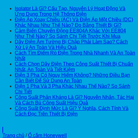
Isolator Là Gì? Cấu Tạo, Nguyên Lý Hoạt Động Và
Ứng Dụng Trong Hệ Thống Điện
Điện Áp Xoay Chiều (AC) Và Điện Áp Một Chiều (DC)
Khác Nhau Như Thế Nào? Đo Bằng Thiết Bị Gì?
Cảm Biến Chuyển Động EE804A Khác Với EE804
Như Thế Nào? So Sánh Chi Tiết Trước Khi Mua
Dây Điện Âm Tường Bị Chập Phải Làm Sao? Cách
Xử Lý An Toàn Và Hiệu Quả
Cách Tìm Điểm Rò Điện Trong Nhà Nhanh Và An Toàn
Nhất
Cách Chọn Dây Điện Theo Công Suất Thiết Bị Chuẩn
Nhất, An Toàn Và Tiết Kiệm
Điện 3 Pha Có Nguy Hiểm Không? Những Điều Bạn
Cần Biết Để Sử Dụng An Toàn
Điện 1 Pha Và 3 Pha Khác Nhau Thế Nào? So Sánh
Chi Tiết
Công Suất Phản Kháng Là Gì? Nguyên Nhân, Tác Hại
Và Cách Bù Công Suất Hiệu Quả
Công Suất Định Mức Là Gì? Ý Nghĩa, Cách Tính Và
Cách Đọc Trên Thiết Bị Điện
Trang chủ
/
Ổ cắm Honeywell