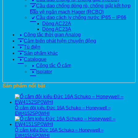
Cầu dao chống dòng rò, chống giật kết hợp
bảo vệ ngắn mạch Hager (RCBO)
Cầu dao cách ly chống nước IP65 – IP66
Dòng AC22A
Dòng AC23A
Công tắc thời gian Analog
Cảm biến phát hiện chuyển động
Tủ điện
Sản phẩm khác
Catalogue
Công tắc Ổ cắm
Isolator
Sản phẩm nổi bật
Ổ cắm đôi kiểu Đức 16A Schuko – Honeywell –
EW4152SP0WHI
Ổ cắm kiểu Đức 16A Schuko – Honeywell –
EW4151SP0WHI