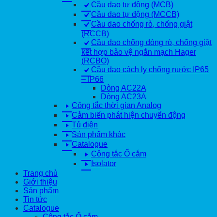
Cầu dao tự động (MCB)
Cầu dao tự động (MCCB)
Cầu dao chống rò, chống giật
(RCCB)
Cầu dao chống dòng rò, chống giật
kết hợp bảo vệ ngắn mạch Hager
(RCBO)
Cầu dao cách ly chống nước IP65
– IP66
Dòng AC22A
Dòng AC23A
Công tắc thời gian Analog
Cảm biến phát hiện chuyển động
Tủ điện
Sản phẩm khác
Catalogue
Công tắc Ổ cắm
Isolator
Trang chủ
Giới thiệu
Sản phẩm
Tin tức
Catalogue
Công tắc Ổ cắm