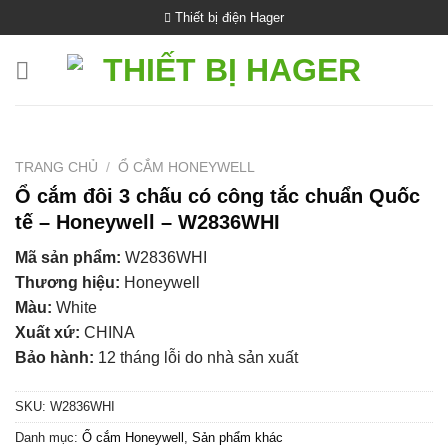
Bỏ
Thiết bị điện Hager
qua
nội
dung
TRANG CHỦ
/
Ổ CẮM HONEYWELL
Ổ cắm đôi 3 chấu có công tắc chuẩn Quốc
tế – Honeywell – W2836WHI
Mã sản phẩm:
W2836WHI
Thương hiệu:
Honeywell
Màu:
White
Xuất xứ:
CHINA
Bảo hành:
12 tháng lỗi do nhà sản xuất
SKU:
W2836WHI
Danh mục:
Ổ cắm Honeywell
,
Sản phẩm khác