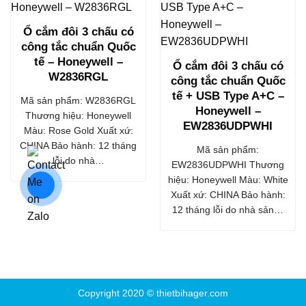
Ổ cắm đôi 3 chấu có
công tắc chuẩn Quốc
tế – Honeywell –
Ổ cắm đôi 3 chấu có
W2836RGL
công tắc chuẩn Quốc
tế + USB Type A+C –
Mã sản phẩm: W2836RGL
Honeywell –
Thương hiệu: Honeywell
EW2836UDPWHI
Màu: Rose Gold Xuất xứ:
CHINA Bảo hành: 12 tháng
Mã sản phẩm:
lỗi do nhà…
EW2836UDPWHI Thương
hiệu: Honeywell Màu: White
Xuất xứ: CHINA Bảo hành:
12 tháng lỗi do nhà sản…
Copyright 2020 ©
thietbihager.com