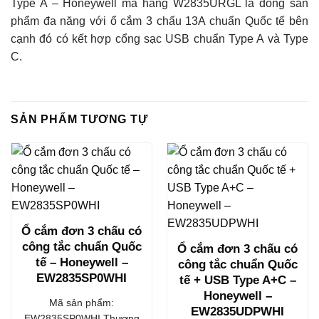
Type A – Honeywell mã hàng W2835URGL là dòng sản
phẩm đa năng với ổ cắm 3 chấu 13A chuẩn Quốc tế bên
cạnh đó có kết hợp cổng sạc USB chuẩn Type A và Type
C.
SẢN PHẨM TƯƠNG TỰ
Ổ cắm đơn 3 chấu có
công tắc chuẩn Quốc
Ổ cắm đơn 3 chấu có
tế – Honeywell –
công tắc chuẩn Quốc
EW2835SP0WHI
tế + USB Type A+C –
Honeywell –
Mã sản phẩm:
EW2835UDPWHI
EW2835SP0WHI Thương