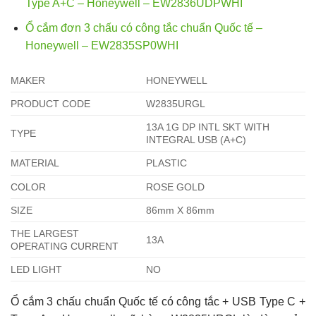
Type A+C – Honeywell – EW2836UDPWHI
Ổ cắm đơn 3 chấu có công tắc chuẩn Quốc tế –
Honeywell – EW2835SP0WHI
MAKER
HONEYWELL
PRODUCT CODE
W2835URGL
13A 1G DP INTL SKT WITH
TYPE
INTEGRAL USB (A+C)
MATERIAL
PLASTIC
COLOR
ROSE GOLD
SIZE
86mm X 86mm
THE LARGEST
13A
OPERATING CURRENT
LED LIGHT
NO
Ổ cắm 3 chấu chuẩn Quốc tế có công tắc + USB Type C +