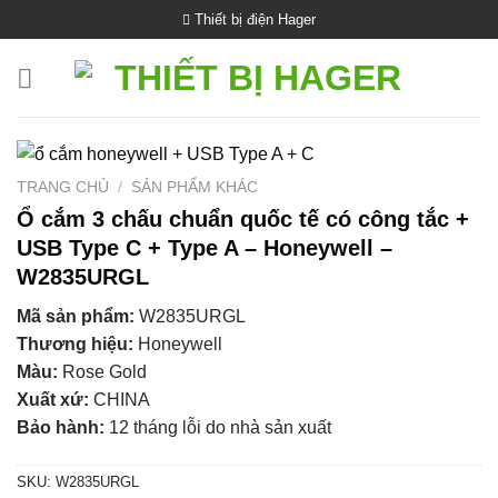
Bỏ
Thiết bị điện Hager
qua
nội
dung
TRANG CHỦ
/
SẢN PHẨM KHÁC
Ổ cắm 3 chấu chuẩn quốc tế có công tắc +
USB Type C + Type A – Honeywell –
W2835URGL
Mã sản phẩm:
W2835URGL
Thương hiệu:
Honeywell
Màu:
Rose Gold
Xuất xứ:
CHINA
Bảo hành:
12 tháng lỗi do nhà sản xuất
SKU:
W2835URGL