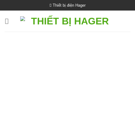
Bỏ
Thiết bị điện Hager
qua
nội
dung