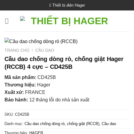
Bỏ
Thiết bị điện Hager
qua
nội
dung
TRANG CHỦ
/
CẦU DAO
Cầu dao chống dòng rò, chống giật Hager
(RCCB) 4 cực – CD425B
Mã sản phẩm:
CD425B
Thương hiệu:
Hager
Xuất xứ:
FRANCE
Bảo hành:
12 tháng lỗi do nhà sản xuất
SKU:
CD425B
Danh mục:
Cầu dao chống dòng rò, chống giật (RCCB)
,
Cầu dao
Thương hiệu:
HAGER