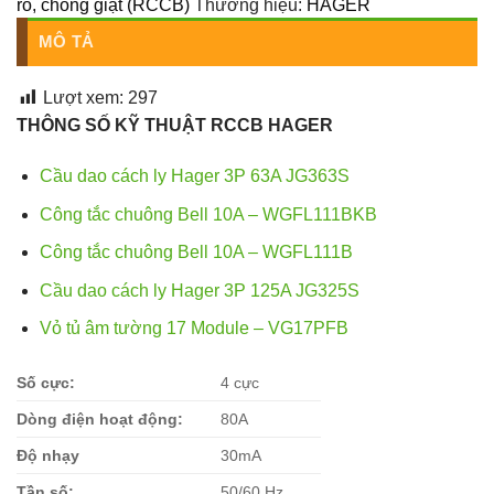
rò, chống giật (RCCB)
Thương hiệu:
HAGER
MÔ TẢ
Lượt xem:
297
THÔNG SỐ KỸ THUẬT RCCB HAGER
Cầu dao cách ly Hager 3P 63A JG363S
Công tắc chuông Bell 10A – WGFL111BKB
Công tắc chuông Bell 10A – WGFL111B
Cầu dao cách ly Hager 3P 125A JG325S
Vỏ tủ âm tường 17 Module – VG17PFB
Số cực:
4 cực
Dòng điện hoạt động:
80A
Độ nhạy
30mA
Tần số:
50/60 Hz