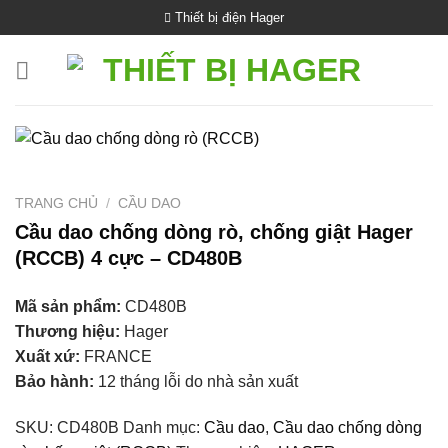
Bỏ
Thiết bị điện Hager
qua
nội
dung
TRANG CHỦ
/
CẦU DAO
Cầu dao chống dòng rò, chống giật Hager
(RCCB) 4 cực – CD480B
Mã sản phẩm:
CD480B
Thương hiệu:
Hager
Xuất xứ:
FRANCE
Bảo hành:
12 tháng lỗi do nhà sản xuất
SKU:
CD480B
Danh mục:
Cầu dao
,
Cầu dao chống dòng