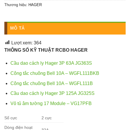
Thương hiệu:
HAGER
MÔ TẢ
Lượt xem:
364
THÔNG SỐ KỸ THUẬT RCBO HAGER
Cầu dao cách ly Hager 3P 63A JG363S
Công tắc chuông Bell 10A – WGFL111BKB
Công tắc chuông Bell 10A – WGFL111B
Cầu dao cách ly Hager 3P 125A JG325S
Vỏ tủ âm tường 17 Module – VG17PFB
Số cực
2 cực
Dòng điện hoạt
32A