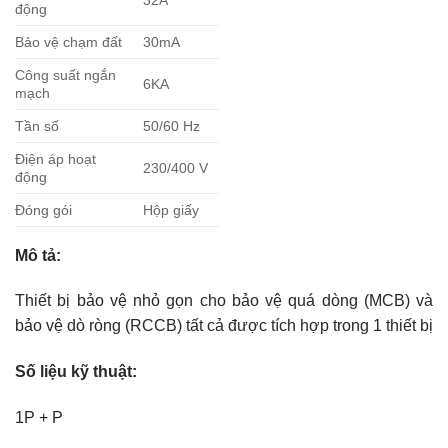
động
Bảo vệ chạm đất
30mA
Công suất ngắn
6KA
mạch
Tần số
50/60 Hz
Điện áp hoạt
230/400 V
động
Đóng gói
Hộp giấy
Mô tả:
Thiết bị bảo vệ nhỏ gọn cho bảo vệ quá dòng (MCB) và
bảo vệ dò ròng (RCCB) tất cả được tích hợp trong 1 thiết bị
Số liệu kỹ thuật:
1P + P