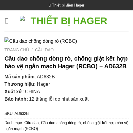
Bỏ
Thiết bị điện Hager
qua
nội
dung
TRANG CHỦ
/
CẦU DAO
Cầu dao chống dòng rò, chống giật kết hợp
bảo vệ ngắn mạch Hager (RCBO) – AD632B
Mã sản phẩm:
AD632B
Thương hiệu:
Hager
Xuất xứ:
CHINA
Bảo hành:
12 tháng lỗi do nhà sản xuất
SKU:
AD632B
Danh mục:
Cầu dao
,
Cầu dao chống dòng rò, chống giật kết hợp bảo vệ
ngắn mạch (RCBO)