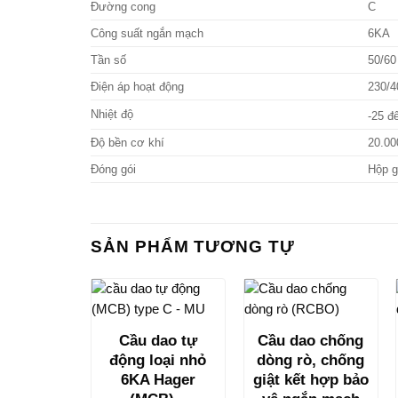
Đường cong
C
Công suất ngắn mạch
6KA
Tần số
50/60
Điện áp hoạt động
230/4
Nhiệt độ
-25 đ
Độ bền cơ khí
20.00
Đóng gói
Hộp g
SẢN PHẨM TƯƠNG TỰ
Cầu dao tự
Cầu dao chống
động loại nhỏ
dòng rò, chống
6KA Hager
giật kết hợp bảo