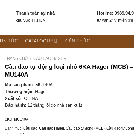
Thanh toán tại nhà
Hotline: 0989.94.9
khu vực TP.HCM
tư vấn 24/7 miễn phí
TIN TỨC
CATALOGUE
KIẾN THỨC
TRANG CHỦ
/
CẦU DAO HAGER
Cầu dao tự động loại nhỏ 6KA Hager (MCB) –
MU140A
Mã sản phẩm:
MU140A
Thương hiệu:
Hager
Xuất xứ:
CHINA
Bảo hành:
12 tháng lỗi do nhà sản xuất
SKU:
MU140A
Danh mục:
Cầu dao
,
Cầu dao Hager
,
Cầu dao tự động (MCB)
,
Cầu dao tự độn
type C - MU