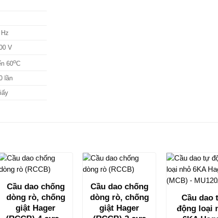
 Hz
00 V
o
ến 60
C
0 lần
iấy
Cầu dao chống
Cầu dao chống
dòng rò, chống
dòng rò, chống
Cầu dao 
giật Hager
giật Hager
động loại 