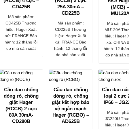
(RCCB) 4 cực –
(RCCB) 2 cực
6KA Hag
CD425B
25A 30mA –
(MCB) 
CD225B
MU120
Mã sản phẩm:
CD425B Thương
Mã sản phẩm:
Mã sản phẩ
hiệu: Hager Xuất
CD225B Thương
MU120A Thư
xứ: FRANCE Bảo
hiệu: Hager Xuất
hiệu: Hager 
hành: 12 tháng lỗi
xứ: FRANCE Bảo
xứ: CHINA 
do nhà sản xuất
hành: 12 tháng lỗi
hành: 12 thán
do nhà sản xuất
do nhà sản x
Cầu dao chống
Cầu dao chống
Cầu dao các
dòng rò, chống
dòng rò, chống
loại 2 cực
giật Hager
giật kết hợp bảo
IP66 – JG2
(RCCB) 2 cực
vệ ngắn mạch
Mã sản phẩ
80A 30mA-
Hager (RCBO) –
JG220U Thư
CD280B
AD625B
hiệu: Hager 