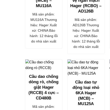
(MCB) –
vệ ngắn mạch
MU116A
Hager (RCBO) –
AD126B
Mã sản phẩm:
MU116A Thương
Mã sản phẩm:
hiệu: Hager Xuất
AD126B Thương
xứ: CHINA Bảo
hiệu: Hager Xuất
hành: 12 tháng lỗi
xứ: CHINA Bảo
do nhà sản xuất
hành: 12 tháng lỗi
do nhà sản xuất
Cầu dao chống
dòng rò, chống
Cầu dao tự
giật Hager
động loại nhỏ
(RCCB) 4 cực –
6KA Hager
CD480B
(MCB) –
MU125A
Mã sản phẩm: