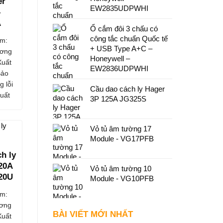
er
EW2835UDPWHI
–
A
Ổ cắm đôi 3 chấu có
công tắc chuẩn Quốc tế
m:
+ USB Type A+C –
ơng
Honeywell –
Xuất
EW2836UDPWHI
Bảo
g lỗi
Cầu dao cách ly Hager
uất
3P 125A JG325S
Vỏ tủ âm tường 17
Module - VG17PFB
h ly
 20A
Vỏ tủ âm tường 10
20U
Module - VG10PFB
m:
ơng
BÀI VIẾT MỚI NHẤT
Xuất