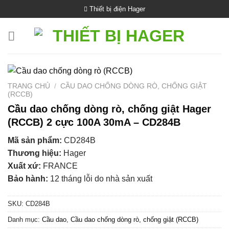
Bỏ
Thiết bị điện Hager
qua
nội
dung
TRANG CHỦ
/
CẦU DAO CHỐNG DÒNG RÒ, CHỐNG GIẬT
(RCCB)
Cầu dao chống dòng rò, chống giật Hager
(RCCB) 2 cực 100A 30mA – CD284B
Mã sản phẩm:
CD284B
Thương hiệu:
Hager
Xuất xứ:
FRANCE
Bảo hành:
12 tháng lỗi do nhà sản xuất
SKU:
CD284B
Danh mục:
Cầu dao
,
Cầu dao chống dòng rò, chống giật (RCCB)