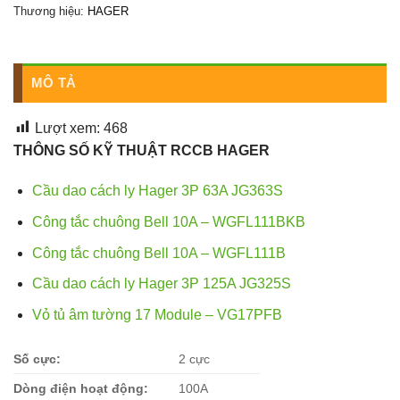
Thương hiệu:
HAGER
MÔ TẢ
Lượt xem:
468
THÔNG SỐ KỸ THUẬT RCCB HAGER
Cầu dao cách ly Hager 3P 63A JG363S
Công tắc chuông Bell 10A – WGFL111BKB
Công tắc chuông Bell 10A – WGFL111B
Cầu dao cách ly Hager 3P 125A JG325S
Vỏ tủ âm tường 17 Module – VG17PFB
Số cực:
2 cực
Dòng điện hoạt động:
100A