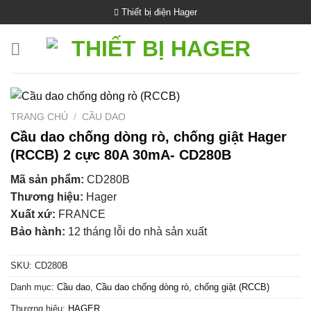
Bỏ
Thiết bị điện Hager
qua
nội
dung
TRANG CHỦ
/
CẦU DAO
Cầu dao chống dòng rò, chống giật Hager
(RCCB) 2 cực 80A 30mA- CD280B
Mã sản phẩm:
CD280B
Thương hiệu:
Hager
Xuất xứ:
FRANCE
Bảo hành:
12 tháng lỗi do nhà sản xuất
SKU:
CD280B
Danh mục:
Cầu dao
,
Cầu dao chống dòng rò, chống giật (RCCB)
Thương hiệu:
HAGER