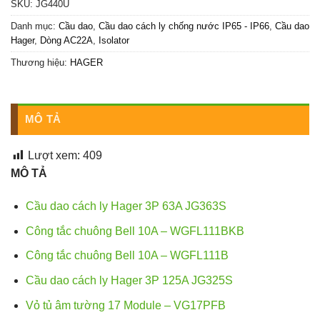
SKU:
JG440U
Danh mục:
Cầu dao
,
Cầu dao cách ly chống nước IP65 - IP66
,
Cầu dao
Hager
,
Dòng AC22A
,
Isolator
Thương hiệu:
HAGER
MÔ TẢ
Lượt xem:
409
MÔ TẢ
Cầu dao cách ly Hager 3P 63A JG363S
Công tắc chuông Bell 10A – WGFL111BKB
Công tắc chuông Bell 10A – WGFL111B
Cầu dao cách ly Hager 3P 125A JG325S
Vỏ tủ âm tường 17 Module – VG17PFB