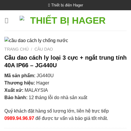
Bỏ
Thiết bị điện Hager
qua
nội
dung
TRANG CHỦ
/
CẦU DAO
Cầu dao cách ly loại 3 cực + ngắt trung tính
40A IP66 – JG440U
Mã sản phẩm:
JG440U
Thương hiệu:
Hager
Xuất xứ:
MALAYSIA
Bảo hành:
12 tháng lỗi do nhà sản xuất
Quý khách đặt hàng số lượng lớn, liên hệ trực tiếp
0989.94.96.97
để được tư vấn và báo giá tốt nhất.