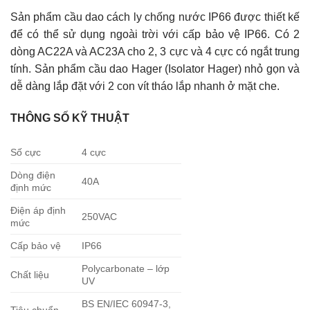
Sản phẩm cầu dao cách ly chống nước IP66 được thiết kế
để có thể sử dụng ngoài trời với cấp bảo vệ IP66. Có 2
dòng AC22A và AC23A cho 2, 3 cực và 4 cực có ngắt trung
tính. Sản phẩm cầu dao Hager (Isolator Hager) nhỏ gọn và
dễ dàng lắp đặt với 2 con vít tháo lắp nhanh ở mặt che.
THÔNG SỐ KỸ THUẬT
Số cực
4 cực
Dòng điện
40A
định mức
Điện áp định
250VAC
mức
Cấp bảo vệ
IP66
Polycarbonate – lớp
Chất liệu
UV
BS EN/IEC 60947-3,