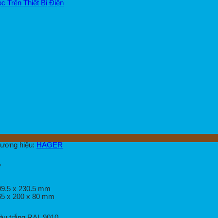
 Trên Thiết Bị Điện
ương hiệu:
HAGER
7
99.5 x 230.5 mm
65 x 200 x 80 mm
àu trắng RAL 9010