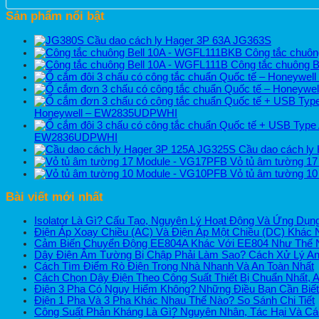
Sản phẩm nổi bật
Cầu dao cách ly Hager 3P 63A JG363S
Công tắc chuô
Công tắc chuông 
Honeywell – EW2835UDPWHI
EW2836UDPWHI
Cầu dao cách ly
Vỏ tủ âm tường 1
Vỏ tủ âm tường 1
Bài viết mới nhất
Isolator Là Gì? Cấu Tạo, Nguyên Lý Hoạt Động Và Ứng Dụn
Điện Áp Xoay Chiều (AC) Và Điện Áp Một Chiều (DC) Khác 
Cảm Biến Chuyển Động EE804A Khác Với EE804 Như Thế Nà
Dây Điện Âm Tường Bị Chập Phải Làm Sao? Cách Xử Lý An
Cách Tìm Điểm Rò Điện Trong Nhà Nhanh Và An Toàn Nhất
Cách Chọn Dây Điện Theo Công Suất Thiết Bị Chuẩn Nhất, A
Điện 3 Pha Có Nguy Hiểm Không? Những Điều Bạn Cần Biế
Điện 1 Pha Và 3 Pha Khác Nhau Thế Nào? So Sánh Chi Tiết
Công Suất Phản Kháng Là Gì? Nguyên Nhân, Tác Hại Và Cá