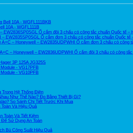
ng Bell 10A - WGFL111BKB
Bell 10A - WGFL111B
Ổ cắm đôi 3 chấu có công tắc chuẩn Quốc tế 
Ổ cắm đơn 3 chấu có công tắc chuẩn Quốc t
Ổ cắm đơn 3 chấu có công t
Ổ cắm đôi 3 chấu có công tắ
 Hager 3P 125A JG325S
7 Module - VG17PFB
0 Module - VG10PFB
g Trong Hệ Thống Điện
Nhau Như Thế Nào? Đo Bằng Thiết Bị Gì?
o? So Sánh Chi Tiết Trước Khi Mua
 Toàn Và Hiệu Quả
n Toàn Và Tiết Kiệm
t Để Sử Dụng An Toàn
ch Bù Công Suất Hiệu Quả