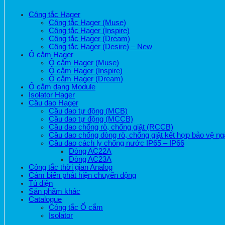
Công tắc Hager
Công tắc Hager (Muse)
Công tắc Hager (Inspire)
Công tắc Hager (Dream)
Công tắc Hager (Desire) – New
Ổ cắm Hager
Ổ cắm Hager (Muse)
Ổ cắm Hager (Inspire)
Ổ cắm Hager (Dream)
Ổ cắm dạng Module
Isolator Hager
Cầu dao Hager
Cầu dao tự động (MCB)
Cầu dao tự động (MCCB)
Cầu dao chống rò, chống giật (RCCB)
Cầu dao chống dòng rò, chống giật kết hợp bảo vệ 
Cầu dao cách ly chống nước IP65 – IP66
Dòng AC22A
Dòng AC23A
Công tắc thời gian Analog
Cảm biến phát hiện chuyển động
Tủ điện
Sản phẩm khác
Catalogue
Công tắc Ổ cắm
Isolator