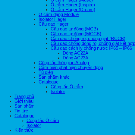
Ổ cắm Hager (Muse)
Ổ cắm Hager (Inspire)
Ổ cắm Hager (Dream)
Ổ cắm dạng Module
Isolator Hager
Cầu dao Hager
Cầu dao tự động (MCB)
Cầu dao tự động (MCCB)
Cầu dao chống rò, chống giật (RCCB)
Cầu dao chống dòng rò, chống giật kết h
Cầu dao cách ly chống nước IP65 – IP66
Dòng AC22A
Dòng AC23A
Công tắc thời gian Analog
Cảm biến phát hiện chuyển động
Tủ điện
Sản phẩm khác
Catalogue
Công tắc Ổ cắm
Isolator
Trang chủ
Giới thiệu
Sản phẩm
Tin tức
Catalogue
Công tắc Ổ cắm
Isolator
Kiến thức