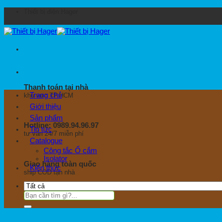
Bỏ
Thiết bị điện Hager
qua
nội
dung
Thanh toán tại nhà
Trang chủ
khu vực TP.HCM
Giới thiệu
Sản phẩm
Hotline: 0989.94.96.97
Tin tức
tư vấn 24/7 miễn phí
Catalogue
Công tắc Ổ cắm
Isolator
Giao hàng toàn quốc
Kiến thức
ship COD tận nhà
Tìm
kiếm: