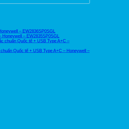
– Honeywell – EW2836SP0SGL
ế – Honeywell – EW2835SP0SGL
ắc chuẩn Quốc tế + USB Type A+C –
c chuẩn Quốc tế + USB Type A+C – Honeywell –