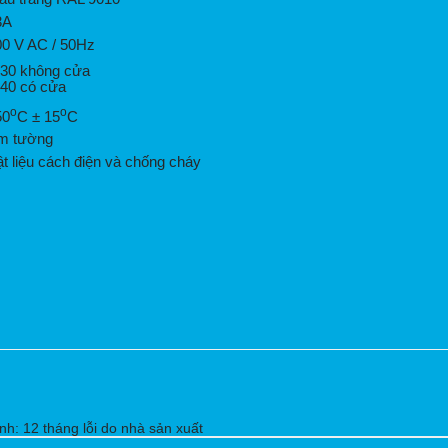
3A
00 V AC / 50Hz
P30 không cửa
P40 có cửa
o
o
50
C ± 15
C
m tường
t liệu cách điện và chống cháy
: 12 tháng lỗi do nhà sản xuất