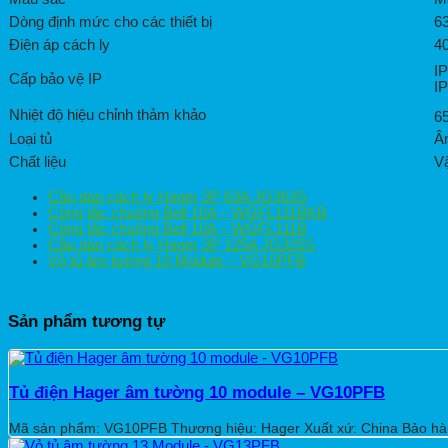
Dòng định mức cho các thiết bị
6
Điện áp cách ly
4
I
Cấp bảo vệ IP
I
Nhiệt độ hiệu chỉnh thảm khảo
6
Loại tủ
Â
Chất liệu
Vậ
Cầu dao cách ly Hager 3P 63A JG363S
Công tắc chuông Bell 10A – WGFL111BKB
Công tắc chuông Bell 10A – WGFL111B
Cầu dao cách ly Hager 3P 125A JG325S
Vỏ tủ âm tường 10 Module – VG10PFB
Sản phẩm tương tự
Tủ điện Hager âm tường 10 module – VG10PFB
Mã sản phẩm: VG10PFB Thương hiệu: Hager Xuất xứ: China Bảo hành