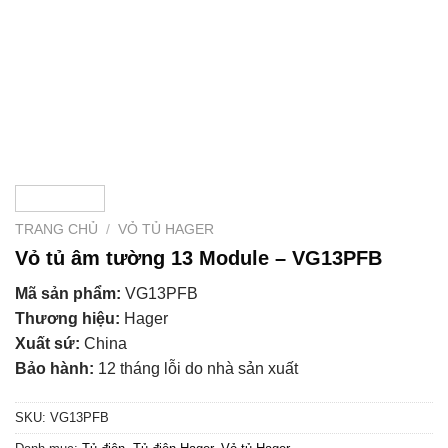
TRANG CHỦ
/
VỎ TỦ HAGER
Vỏ tủ âm tường 13 Module – VG13PFB
Mã sản phẩm:
VG13PFB
Thương hiệu:
Hager
Xuất sứ:
China
Bảo hành:
12 tháng lỗi do nhà sản xuất
SKU:
VG13PFB