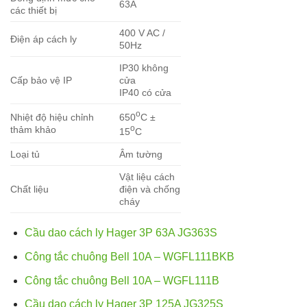
63A
các thiết bị
400 V AC /
Điện áp cách ly
50Hz
IP30 không
Cấp bảo vệ IP
cửa
IP40 có cửa
o
650
C ±
Nhiệt độ hiệu chỉnh
o
thảm khảo
15
C
Loại tủ
Âm tường
Vật liệu cách
Chất liệu
điện và chống
cháy
Cầu dao cách ly Hager 3P 63A JG363S
Công tắc chuông Bell 10A – WGFL111BKB
Công tắc chuông Bell 10A – WGFL111B
Cầu dao cách ly Hager 3P 125A JG325S