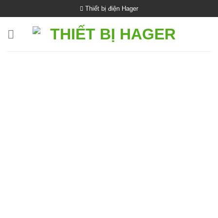
Bỏ
Thiết bị điện Hager
qua
nội
dung