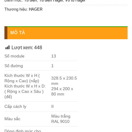
Danh mục:
Tủ điện
,
Tủ điện Hager
,
Vỏ tủ Hager
Thương hiệu:
HAGER
MÔ TẢ
Lượt xem:
448
Số module
13
Số đường
1
Kích thước W x H:(
328.5 x 230.5
Rộng x Cao) (nắp)
mm
Kích thước W x H x D:
294 x 200 x
( Rộng x Cao x Sâu )
80 mm
(đế)
Cấp cách ly
II
Màu trắng
Màu sắc
RAL 9010
Dòng định mức cho