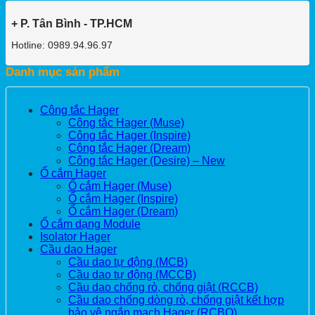
+ P. Tân Bình - TP.HCM
Hotline: 0989.94.96.97
Danh mục sản phẩm
Công tắc Hager
Công tắc Hager (Muse)
Công tắc Hager (Inspire)
Công tắc Hager (Dream)
Công tắc Hager (Desire) – New
Ổ cắm Hager
Ổ cắm Hager (Muse)
Ổ cắm Hager (Inspire)
Ổ cắm Hager (Dream)
Ổ cắm dạng Module
Isolator Hager
Cầu dao Hager
Cầu dao tự động (MCB)
Cầu dao tự động (MCCB)
Cầu dao chống rò, chống giật (RCCB)
Cầu dao chống dòng rò, chống giật kết hợp
bảo vệ ngắn mạch Hager (RCBO)