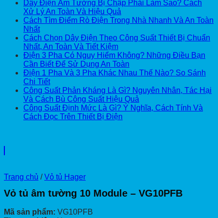
Dây Điện Âm Tường Bị Chập Phải Làm Sao? Cách
Xử Lý An Toàn Và Hiệu Quả
Cách Tìm Điểm Rò Điện Trong Nhà Nhanh Và An Toàn
Nhất
Cách Chọn Dây Điện Theo Công Suất Thiết Bị Chuẩn
Nhất, An Toàn Và Tiết Kiệm
Điện 3 Pha Có Nguy Hiểm Không? Những Điều Bạn
Cần Biết Để Sử Dụng An Toàn
Điện 1 Pha Và 3 Pha Khác Nhau Thế Nào? So Sánh
Chi Tiết
Công Suất Phản Kháng Là Gì? Nguyên Nhân, Tác Hại
Và Cách Bù Công Suất Hiệu Quả
Công Suất Định Mức Là Gì? Ý Nghĩa, Cách Tính Và
Cách Đọc Trên Thiết Bị Điện
Trang chủ
/
Vỏ tủ Hager
Vỏ tủ âm tường 10 Module – VG10PFB
Mã sản phẩm:
VG10PFB