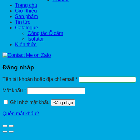
Trang chủ
Giới thiệu
Sản phẩm
Tin tức
Catalogue
Công tắc Ổ cắm
Isolator
Kiến thức
Đăng nhập
Bắt
Tên tài khoản hoặc địa chỉ email
*
buộc
Bắt
Mật khẩu
*
buộc
Ghi nhớ mật khẩu
Đăng nhập
Quên mật khẩu?