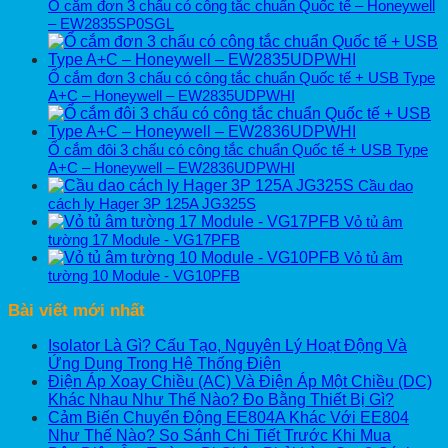
Ổ cắm đơn 3 chấu có công tắc chuẩn Quốc tế – Honeywell
– EW2835SP0SGL
Ổ cắm đơn 3 chấu có công tắc chuẩn Quốc tế + USB Type
A+C – Honeywell – EW2835UDPWHI
Ổ cắm đôi 3 chấu có công tắc chuẩn Quốc tế + USB Type
A+C – Honeywell – EW2836UDPWHI
Cầu dao
cách ly Hager 3P 125A JG325S
Vỏ tủ âm
tường 17 Module - VG17PFB
Vỏ tủ âm
tường 10 Module - VG10PFB
Bài viết mới nhất
Isolator Là Gì? Cấu Tạo, Nguyên Lý Hoạt Động Và
Ứng Dụng Trong Hệ Thống Điện
Điện Áp Xoay Chiều (AC) Và Điện Áp Một Chiều (DC)
Khác Nhau Như Thế Nào? Đo Bằng Thiết Bị Gì?
Cảm Biến Chuyển Động EE804A Khác Với EE804
Như Thế Nào? So Sánh Chi Tiết Trước Khi Mua