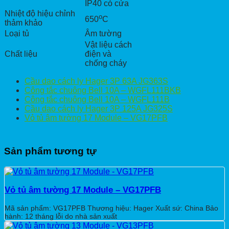
IP40 có cửa
Nhiệt độ hiệu chỉnh
o
650
C
thảm khảo
Loại tủ
Âm tường
Vật liệu cách
Chất liệu
điện và
chống cháy
Cầu dao cách ly Hager 3P 63A JG363S
Công tắc chuông Bell 10A – WGFL111BKB
Công tắc chuông Bell 10A – WGFL111B
Cầu dao cách ly Hager 3P 125A JG325S
Vỏ tủ âm tường 17 Module – VG17PFB
Sản phẩm tương tự
Vỏ tủ âm tường 17 Module – VG17PFB
Mã sản phẩm: VG17PFB Thương hiệu: Hager Xuất sứ: China Bảo
hành: 12 tháng lỗi do nhà sản xuất