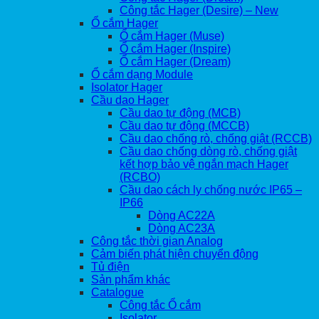
Công tắc Hager (Desire) – New
Ổ cắm Hager
Ổ cắm Hager (Muse)
Ổ cắm Hager (Inspire)
Ổ cắm Hager (Dream)
Ổ cắm dạng Module
Isolator Hager
Cầu dao Hager
Cầu dao tự động (MCB)
Cầu dao tự động (MCCB)
Cầu dao chống rò, chống giật (RCCB)
Cầu dao chống dòng rò, chống giật
kết hợp bảo vệ ngắn mạch Hager
(RCBO)
Cầu dao cách ly chống nước IP65 –
IP66
Dòng AC22A
Dòng AC23A
Công tắc thời gian Analog
Cảm biến phát hiện chuyển động
Tủ điện
Sản phẩm khác
Catalogue
Công tắc Ổ cắm
Isolator