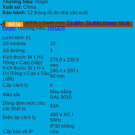
Thương hiệu:
Hager
Xuất sứ:
China
Bảo hành:
12 tháng lỗi do nhà sản xuất
SKU:
VG13PFB-1
Danh mục:
Tủ điện
,
Tủ điện Hager
,
Vỏ tủ
Mô tả
Hager
Thương hiệu:
HAGER
Lượt xem:
61
Số module
10
Số đường
1
Kích thước W x H:(
275.0 x 230.5
Rộng x Cao) (nắp)
mm
Kích thước W x H x
240.4 x 200 x
D:( Rộng x Cao x Sâu
80 mm
) (đế)
Cấp cách ly
II
Màu trắng
Màu sắc
RAL 9010
Dòng định mức cho
63A
các thiết bị
400 V AC /
Điện áp cách ly
50Hz
IP30 không
Cấp bảo vệ IP
cửa