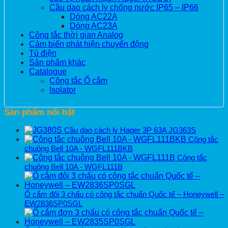
Cầu dao cách ly chống nước IP65 – IP66
Dòng AC22A
Dòng AC23A
Công tắc thời gian Analog
Cảm biến phát hiện chuyển động
Tủ điện
Sản phẩm khác
Catalogue
Công tắc Ổ cắm
Isolator
Sản phẩm nổi bật
Cầu dao cách ly Hager 3P 63A JG363S
Công tắc
chuông Bell 10A - WGFL111BKB
Công tắc
chuông Bell 10A - WGFL111B
Ổ cắm đôi 3 chấu có công tắc chuẩn Quốc tế – Honeywell –
EW2836SP0SGL