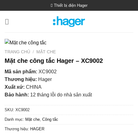
Bỏ
Thiết bị điện Hager
qua
nội
dung
TRANG CHỦ
/
MẶT CHE
Mặt che công tắc Hager – XC9002
Mã sản phẩm:
XC9002
Thương hiệu:
Hager
Xuất xứ:
CHINA
Bảo hành:
12 tháng lỗi do nhà sản xuất
SKU:
XC9002
Danh mục:
Mặt che
,
Công tắc
Thương hiệu:
HAGER