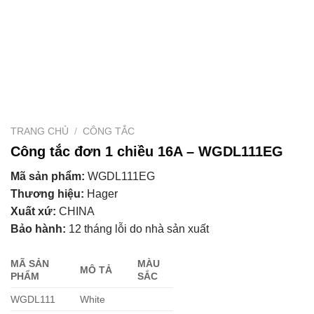
TRANG CHỦ
/
CÔNG TẮC
Công tắc đơn 1 chiều 16A – WGDL111EG
Mã sản phẩm:
WGDL111EG
Thương hiệu:
Hager
Xuất xứ:
CHINA
Bảo hành:
12 tháng lỗi do nhà sản xuất
MÃ SẢN
MÀU
MÔ TẢ
PHẨM
SẮC
WGDL111
White