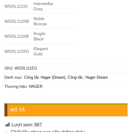
Interstellar
WGDL111IG
Grey
Noble
WGDL111NB
Bronze
Knight
WGDL111KB
Black
Elegant
WGDL111EG
Gold
SKU:
WGDL111EG
Danh mục:
Công tắc Hager (Dream)
,
Công tắc
,
Hager Dream
Thương hiệu:
HAGER
MÔ TẢ
Lượt xem:
987