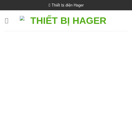
Bỏ
Thiết bị điện Hager
qua
nội
dung