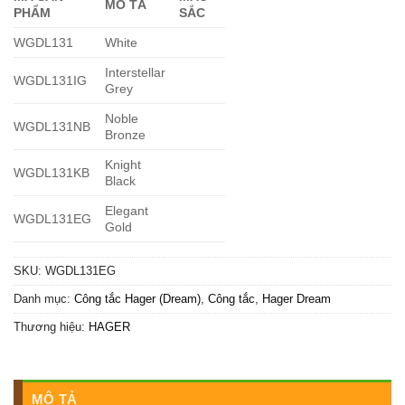
MÔ TẢ
PHẨM
SẮC
WGDL131
White
Interstellar
WGDL131IG
Grey
Noble
WGDL131NB
Bronze
Knight
WGDL131KB
Black
Elegant
WGDL131EG
Gold
SKU:
WGDL131EG
Danh mục:
Công tắc Hager (Dream)
,
Công tắc
,
Hager Dream
Thương hiệu:
HAGER
MÔ TẢ