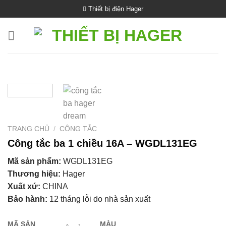
Bỏ
Thiết bị điện Hager
qua
nội
dung
TRANG CHỦ
/
CÔNG TẮC
Công tắc ba 1 chiều 16A – WGDL131EG
Mã sản phẩm:
WGDL131EG
Thương hiệu:
Hager
Xuất xứ:
CHINA
Bảo hành:
12 tháng lỗi do nhà sản xuất
MÃ SẢN
MÀU