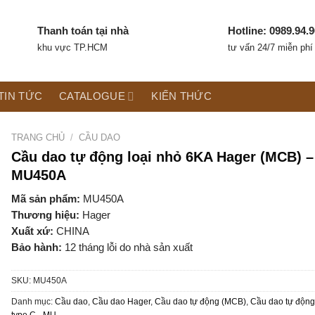
Thanh toán tại nhà
Hotline: 0989.94.9
khu vực TP.HCM
tư vấn 24/7 miễn phí
TIN TỨC
CATALOGUE
KIẾN THỨC
TRANG CHỦ
/
CẦU DAO
Cầu dao tự động loại nhỏ 6KA Hager (MCB) –
MU450A
Mã sản phẩm:
MU450A
Thương hiệu:
Hager
Xuất xứ:
CHINA
Bảo hành:
12 tháng lỗi do nhà sản xuất
SKU:
MU450A
Danh mục:
Cầu dao
,
Cầu dao Hager
,
Cầu dao tự động (MCB)
,
Cầu dao tự độn
type C - MU