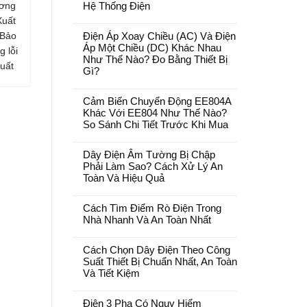
ơng
Hệ Thống Điện
Xuất
 Bảo
Điện Áp Xoay Chiều (AC) Và Điện
Áp Một Chiều (DC) Khác Nhau
g lỗi
Như Thế Nào? Đo Bằng Thiết Bị
uất
Gì?
Cảm Biến Chuyển Động EE804A
Khác Với EE804 Như Thế Nào?
So Sánh Chi Tiết Trước Khi Mua
Dây Điện Âm Tường Bị Chập
Phải Làm Sao? Cách Xử Lý An
Toàn Và Hiệu Quả
Cách Tìm Điểm Rò Điện Trong
Nhà Nhanh Và An Toàn Nhất
Cách Chọn Dây Điện Theo Công
Suất Thiết Bị Chuẩn Nhất, An Toàn
Và Tiết Kiệm
Điện 3 Pha Có Nguy Hiểm