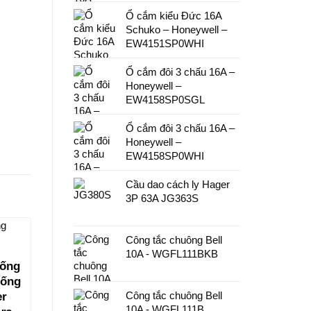
Ổ cắm kiểu Đức 16A
Schuko – Honeywell –
EW4151SP0WHI
Ổ cắm đôi 3 chấu 16A –
Honeywell –
EW4158SP0SGL
Ổ cắm đôi 3 chấu 16A –
Honeywell –
EW4158SP0WHI
Cầu dao cách ly Hager
3P 63A JG363S
Công tắc chuông Bell
10A - WGFL111BKB
hống
hống
Công tắc chuông Bell
er
10A - WGFL111B