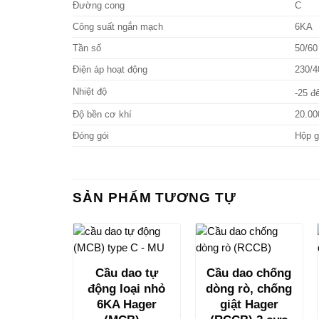
Đường cong
C
Công suất ngắn mạch
6KA
Tần số
50/60
Điện áp hoạt động
230/4
Nhiệt độ
-25 đ
Độ bền cơ khí
20.00
Đóng gói
Hộp g
SẢN PHẨM TƯƠNG TỰ
Cầu dao tự
Cầu dao chống
động loại nhỏ
dòng rò, chống
6KA Hager
giật Hager