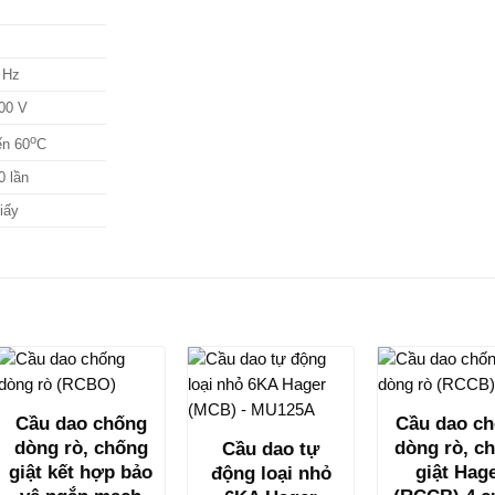
 Hz
00 V
o
ến 60
C
0 lần
iấy
Cầu dao chống
Cầu dao c
dòng rò, chống
dòng rò, c
Cầu dao tự
giật kết hợp bảo
giật Hag
động loại nhỏ