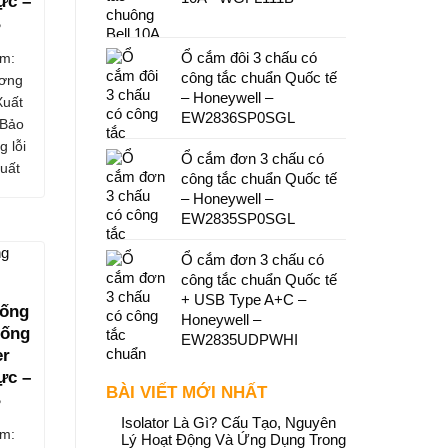
ực –
B
Ổ cắm đôi 3 chấu có
m:
công tắc chuẩn Quốc tế
ơng
– Honeywell –
Xuất
EW2836SP0SGL
 Bảo
g lỗi
Ổ cắm đơn 3 chấu có
uất
công tắc chuẩn Quốc tế
– Honeywell –
EW2835SP0SGL
Ổ cắm đơn 3 chấu có
công tắc chuẩn Quốc tế
+ USB Type A+C –
hống
Honeywell –
hống
EW2835UDPWHI
er
ực –
BÀI VIẾT MỚI NHẤT
B
Isolator Là Gì? Cấu Tạo, Nguyên
m:
Lý Hoạt Động Và Ứng Dụng Trong