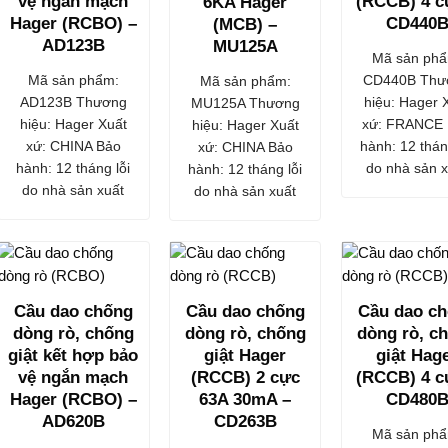
vệ ngắn mạch
(RCCB) 4 c
6KA Hager
Hager (RCBO) –
CD440
(MCB) –
AD123B
MU125A
Mã sản phẩ
Mã sản phẩm:
CD440B Thư
Mã sản phẩm:
AD123B Thương
hiệu: Hager 
MU125A Thương
hiệu: Hager Xuất
xứ: FRANCE
hiệu: Hager Xuất
xứ: CHINA Bảo
hành: 12 thán
xứ: CHINA Bảo
hành: 12 tháng lỗi
do nhà sản x
hành: 12 tháng lỗi
do nhà sản xuất
do nhà sản xuất
Cầu dao chống
Cầu dao chống
Cầu dao c
dòng rò, chống
dòng rò, chống
dòng rò, c
giật kết hợp bảo
giật Hager
giật Hag
vệ ngắn mạch
(RCCB) 2 cực
(RCCB) 4 c
Hager (RCBO) –
63A 30mA –
CD480
AD620B
CD263B
Mã sản phẩ