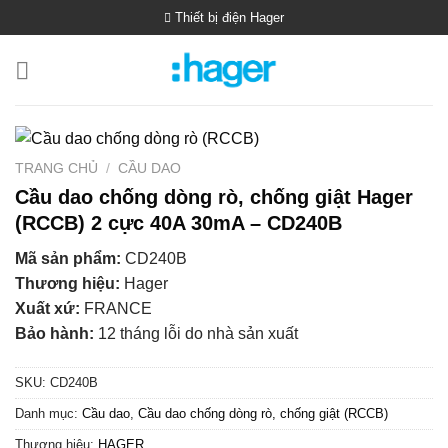
Bỏ
Thiết bị điện Hager
qua
nội
dung
TRANG CHỦ
/
CẦU DAO
Cầu dao chống dòng rò, chống giật Hager
(RCCB) 2 cực 40A 30mA – CD240B
Mã sản phẩm:
CD240B
Thương hiệu:
Hager
Xuất xứ:
FRANCE
Bảo hành:
12 tháng lỗi do nhà sản xuất
SKU:
CD240B
Danh mục:
Cầu dao
,
Cầu dao chống dòng rò, chống giật (RCCB)
Thương hiệu:
HAGER