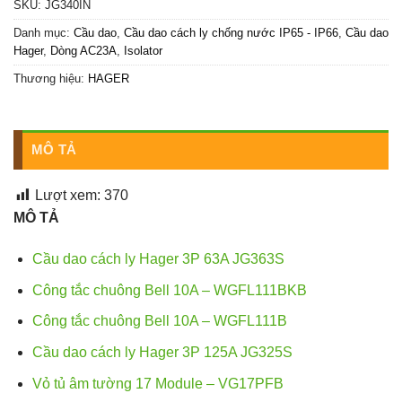
SKU:
JG340IN
Danh mục:
Cầu dao
,
Cầu dao cách ly chống nước IP65 - IP66
,
Cầu dao
Hager
,
Dòng AC23A
,
Isolator
Thương hiệu:
HAGER
MÔ TẢ
Lượt xem:
370
MÔ TẢ
Cầu dao cách ly Hager 3P 63A JG363S
Công tắc chuông Bell 10A – WGFL111BKB
Công tắc chuông Bell 10A – WGFL111B
Cầu dao cách ly Hager 3P 125A JG325S
Vỏ tủ âm tường 17 Module – VG17PFB