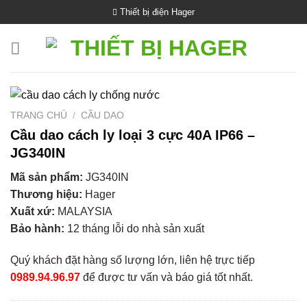
Bỏ
Thiết bị điện Hager
qua
nội
dung
TRANG CHỦ
/
CẦU DAO
Cầu dao cách ly loại 3 cực 40A IP66 –
JG340IN
Mã sản phẩm:
JG340IN
Thương hiệu:
Hager
Xuất xứ:
MALAYSIA
Bảo hành:
12 tháng lỗi do nhà sản xuất
Quý khách đặt hàng số lượng lớn, liên hệ trực tiếp
0989.94.96.97
để được tư vấn và báo giá tốt nhất.