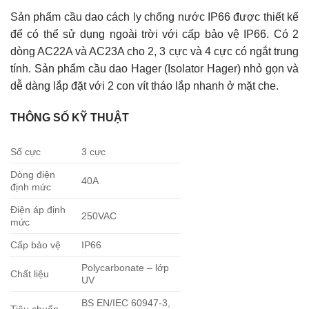
Sản phẩm cầu dao cách ly chống nước IP66 được thiết kế
để có thể sử dụng ngoài trời với cấp bảo vệ IP66. Có 2
dòng AC22A và AC23A cho 2, 3 cực và 4 cực có ngắt trung
tính. Sản phẩm cầu dao Hager (Isolator Hager) nhỏ gọn và
dễ dàng lắp đặt với 2 con vít tháo lắp nhanh ở mặt che.
THÔNG SỐ KỸ THUẬT
Số cực
3 cực
Dòng điện
40A
định mức
Điện áp định
250VAC
mức
Cấp bảo vệ
IP66
Polycarbonate – lớp
Chất liệu
UV
BS EN/IEC 60947-3,