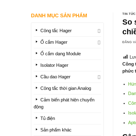
TIN TỨC
DANH MỤC SẢN PHẨM
So 
chi
Công tắc Hager
Ổ cắm Hager
ĐĂNG 
Ổ cắm dạng Module
Lư
Công t
Isolator Hager
phức 
Cầu dao Hager
Hứn
Công tắc thời gian Analog
Dan
Cảm biến phát hiện chuyển
Côn
động
Iso
Tủ điện
Apt
Sản phẩm khác