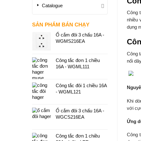
Côn
Catalogue
Công t
nhiều 
SẢN PHẨM BÁN CHẠY
dụng m
Ổ cắm đôi 3 chấu 16A -
Côn
WGMS216EA
Công t
Công tắc đơn 1 chiều
nối dâ
16A - WGML111
Công tắc đôi 1 chiều 16A
Nguyên
- WGML121
Khi dò
với cự
Ổ cắm đôi 3 chấu 16A -
WGCS216EA
Ứng dụ
Công t
Công tắc đơn 1 chiều