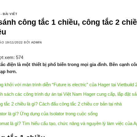
 - BÀI VIẾT
sánh công tắc 1 chiều, công tắc 2 chi
ều
VÀO
19/11/2022
BỞI
ADMIN
ợt xem:
574
ắc điện là một thiết bị phổ biến trong mọi gia đình. Bên cạnh cô
tạp hơn.
g khởi với màn trình diễn “Future is electric” của Hager tại Vietbuild
h sách các công trình dự án tại Việt Nam Hager cung cấp, lắp đặt 
g tắc 2 chiều là gì? Cách đấu công tắc 2 chiều cơ bản tại nhà
lator là gì? Ứng dụng của Isolator trong cuộc sống
omat là gì? Tìm hiểu cấu tạo, chức năng và nguyên lý làm việc của 