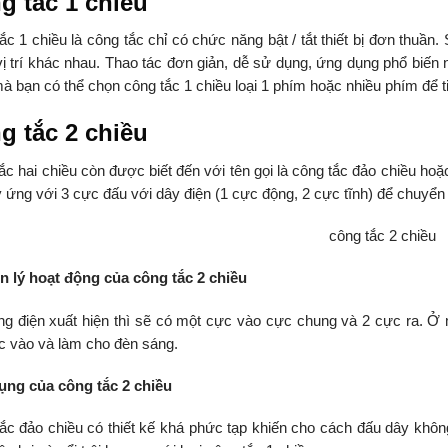
g tắc 1 chiều
ắc 1 chiều là công tắc chỉ có chức năng bật / tắt thiết bị đơn thuần
vị trí khác nhau. Thao tác đơn giản, dễ sử dụng, ứng dụng phổ biến 
à bạn có thể chọn công tắc 1 chiều loại 1 phím hoặc nhiều phím để tiế
g tắc 2 chiều
ắc hai chiều còn được biết đến với tên gọi là công tắc đảo chiều ho
y ứng với 3 cực đấu với dây điện (1 cực động, 2 cực tĩnh) để chuyển 
 lý hoạt động của công tắc 2 chiều
ng điện xuất hiện thì sẽ có một cực vào cực chung và 2 cực ra. Ở 
c vào và làm cho đèn sáng.
ng của công tắc 2 chiều
ắc đảo chiều có thiết kế khá phức tạp khiến cho cách đấu dây không