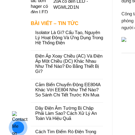
20A có đèn LED -
dụng ti
WGML2D1N
Công t
phòng 
BÀI VIẾT – TIN TỨC
người 
Isolator Là Gì? Cấu Tạo, Nguyên
Lý Hoạt Động Và Ứng Dụng Trong
Hệ Thống Điện
Điện Áp Xoay Chiều (AC) Và Điện
Áp Một Chiều (DC) Khác Nhau
Như Thế Nào? Đo Bằng Thiết Bị
Gì?
Cảm Biến Chuyển Động EE804A
Khác Với EE804 Như Thế Nào?
So Sánh Chi Tiết Trước Khi Mua
Dây Điện Âm Tường Bị Chập
Phải Làm Sao? Cách Xử Lý An
Toàn Và Hiệu Quả
Cách Tìm Điểm Rò Điện Trong