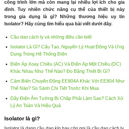
công trình lớn mà còn mang lại nhiều lợi ích cho gia
đình. Tuy nhiên chức năng cụ thể của thiết bị này
trong gia dụng là gì? Những thương hiệu uy tín
Isolator? Hãy cùng tìm hiểu qua bài viết dưới đây.
Cầu dao cách ly và những điều cần biết
Isolator Là Gì? Cấu Tạo, Nguyên Lý Hoạt Động Và Ứng
Dụng Trong Hệ Thống Điện
Điện Áp Xoay Chiều (AC) Và Điện Áp Một Chiều (DC)
Khác Nhau Như Thế Nào? Đo Bằng Thiết Bị Gì?
Cảm Biến Chuyển Động EE804A Khác Với EE804 Như
Thế Nào? So Sánh Chi Tiết Trước Khi Mua
Dây Điện Âm Tường Bị Chập Phải Làm Sao? Cách Xử
Lý An Toàn Và Hiệu Quả
Isolator là gì?
Isolator là dạng cầu dao kín hay còn gọi là cầu dao cách ly.