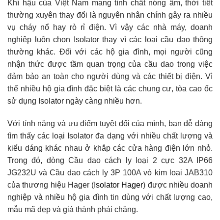
Khí hậu của Việt Nam mang tính chất nóng ẩm, thời tiết
thường xuyên thay đổi là nguyên nhân chính gây ra nhiều
vụ cháy nổ hay rò rỉ điện. Vì vậy các nhà máy, doanh
nghiệp luôn chọn Isolator thay vì các loại cầu dao thông
thường khác. Đối với các hộ gia đình, mọi người cũng
nhận thức được tầm quan trọng của cầu dao trong việc
đảm bảo an toàn cho người dùng và các thiết bị điện. Vì
thế nhiều hộ gia đình đặc biệt là các chung cư, tòa cao ốc
sử dụng Isolator ngày càng nhiều hơn.
Với tính năng và ưu điểm tuyệt đối của mình, bạn dễ dàng
tìm thấy các loại Isolator đa dạng với nhiều chất lượng và
kiểu dáng khác nhau ở khắp các cửa hàng điện lớn nhỏ.
Trong đó, dòng Cầu dao cách ly loại 2 cực 32A IP66
JG232U và Cầu dao cách ly 3P 100A vỏ kim loại JAB310
của thương hiệu Hager (
Isolator Hager
) được nhiều doanh
nghiệp và nhiều hộ gia đình tin dùng với chất lượng cao,
mẫu mã đẹp và giá thành phải chăng.