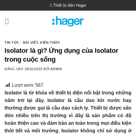
Bỏ
Thiết bị điện Hager
qua
nội
dung
TIN TỨC - BÀI VIẾT
,
KIẾN THỨC
Isolator là gì? Ứng dụng của Isolator
trong cuộc sống
ĐĂNG VÀO
20/11/2023
BỞI
ADMIN
Lượt xem:
567
Isolator là từ khóa về thiết bị điện nổi bật trong những
năm trở lại đây. Isolator là cầu dao kín nước hay
thường được gọi là cầu dao cách ly. Thiết bị được săn
đón nhiều trên thị trường vì đây là sản phẩm có độ
hoàn thiện cao và đảm bảo an toàn trong mọi điều kiện
thời tiết và môi trường. Isolator không chỉ sử dụng ở