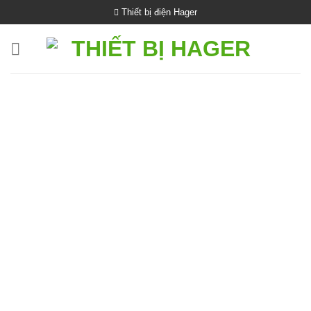
Bỏ
Thiết bị điện Hager
qua
nội
dung