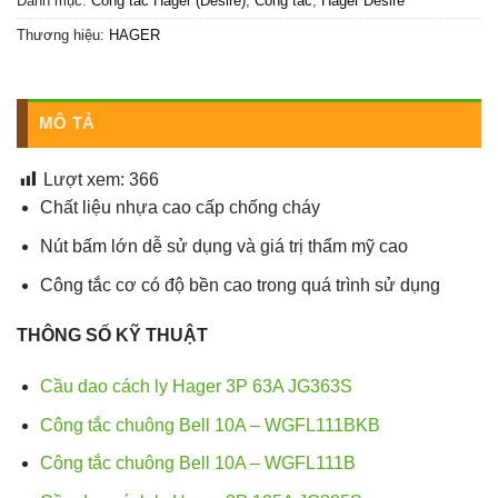
Danh mục:
Công tắc Hager (Desire)
,
Công tắc
,
Hager Desire
Thương hiệu:
HAGER
MÔ TẢ
Lượt xem:
366
Chất liệu nhựa cao cấp chống cháy
Nút bấm lớn dễ sử dụng và giá trị thẩm mỹ cao
Công tắc cơ có độ bền cao trong quá trình sử dụng
THÔNG SỐ KỸ THUẬT
Cầu dao cách ly Hager 3P 63A JG363S
Công tắc chuông Bell 10A – WGFL111BKB
Công tắc chuông Bell 10A – WGFL111B