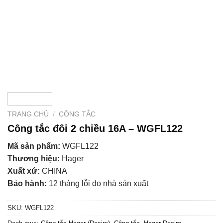
TRANG CHỦ
/
CÔNG TẮC
Công tắc đôi 2 chiều 16A – WGFL122
Mã sản phẩm:
WGFL122
Thương hiệu:
Hager
Xuất xứ:
CHINA
Bảo hành:
12 tháng lỗi do nhà sản xuất
SKU:
WGFL122