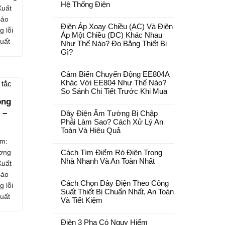
Hệ Thống Điện
Xuất
Bảo
Điện Áp Xoay Chiều (AC) Và Điện
g lỗi
Áp Một Chiều (DC) Khác Nhau
uất
Như Thế Nào? Đo Bằng Thiết Bị
Gì?
Cảm Biến Chuyển Động EE804A
Khác Với EE804 Như Thế Nào?
So Sánh Chi Tiết Trước Khi Mua
ông
 –
Dây Điện Âm Tường Bị Chập
Phải Làm Sao? Cách Xử Lý An
Toàn Và Hiệu Quả
m:
ơng
Cách Tìm Điểm Rò Điện Trong
Nhà Nhanh Và An Toàn Nhất
Xuất
Bảo
Cách Chọn Dây Điện Theo Công
g lỗi
Suất Thiết Bị Chuẩn Nhất, An Toàn
uất
Và Tiết Kiệm
Điện 3 Pha Có Nguy Hiểm