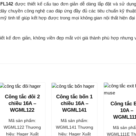
GFL142
được thiết kế cấu tạo đơn giản dễ dàng lắp đặt và sử dụn
dây chuyền công nghệ cao đáp ứng đầy đủ các tiêu chuẩn kỹ thuật
 mỹ tinh tế giúp kết hợp được trong mọi không gian nội thất hiện đại
ết kế đơn giản, không viền đẹp mắt với giá thành phù hợp nhưng 
Công tắc đôi 2
Công tắc bốn 1
chiều 16A –
chiều 16A –
Công tắc E
WGML122
WGML141
10A –
WGML11
Mã sản phẩm:
Mã sản phẩm:
WGML122 Thương
WGML141 Thương
Mã sản phẩ
hiệu: Hager Xuất
hiệu: Hager Xuất
WGML111E Th