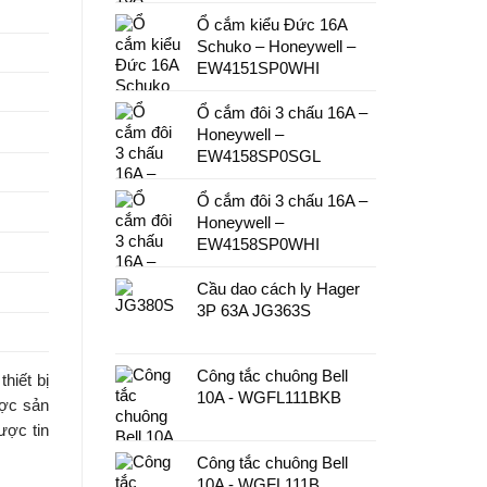
Ổ cắm kiểu Đức 16A
Schuko – Honeywell –
EW4151SP0WHI
Ổ cắm đôi 3 chấu 16A –
Honeywell –
EW4158SP0SGL
Ổ cắm đôi 3 chấu 16A –
Honeywell –
EW4158SP0WHI
Cầu dao cách ly Hager
3P 63A JG363S
Công tắc chuông Bell
hiết bị
10A - WGFL111BKB
ược sản
ược tin
Công tắc chuông Bell
10A - WGFL111B