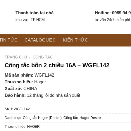
Thanh toán tại nhà
Hotline: 0989.94.9
khu vực TP.HCM
tư vấn 24/7 miễn phí
TIN TỨC
CATALOGUE
KIẾN THỨC
TRANG CHỦ
/
CÔNG TẮC
Công tắc bốn 2 chiều 16A – WGFL142
Mã sản phẩm:
WGFL142
Thương hiệu:
Hager
Xuất xứ:
CHINA
Bảo hành:
12 tháng lỗi do nhà sản xuất
SKU:
WGFL142
Danh mục:
Công tắc Hager (Desire)
,
Công tắc
,
Hager Desire
Thương hiệu:
HAGER