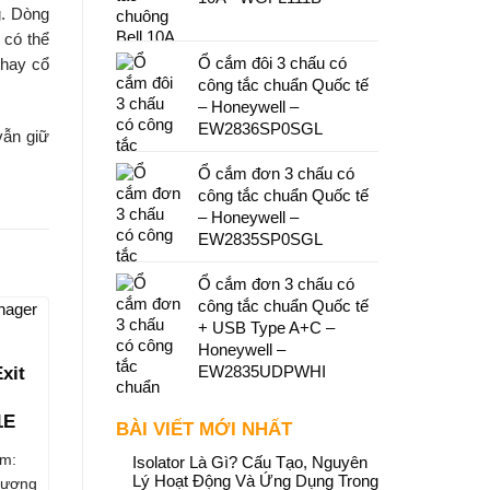
g. Dòng
 có thể
Ổ cắm đôi 3 chấu có
 hay cổ
công tắc chuẩn Quốc tế
– Honeywell –
EW2836SP0SGL
vẫn giữ
Ổ cắm đơn 3 chấu có
công tắc chuẩn Quốc tế
– Honeywell –
EW2835SP0SGL
Ổ cắm đơn 3 chấu có
công tắc chuẩn Quốc tế
+ USB Type A+C –
Honeywell –
EW2835UDPWHI
xit
1E
BÀI VIẾT MỚI NHẤT
m:
Isolator Là Gì? Cấu Tạo, Nguyên
Lý Hoạt Động Và Ứng Dụng Trong
ương