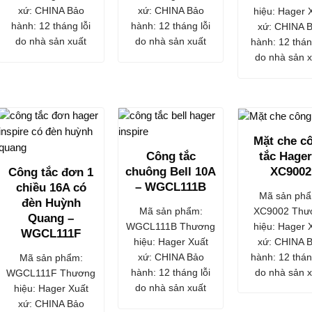
xứ: CHINA Bảo
xứ: CHINA Bảo
hiệu: Hager 
hành: 12 tháng lỗi
hành: 12 tháng lỗi
xứ: CHINA 
do nhà sản xuất
do nhà sản xuất
hành: 12 thán
do nhà sản x
Mặt che c
tắc Hager
Công tắc
XC9002
chuông Bell 10A
Công tắc đơn 1
– WGCL111B
chiều 16A có
Mã sản phẩ
đèn Huỳnh
XC9002 Thư
Mã sản phẩm:
Quang –
hiệu: Hager 
WGCL111B Thương
WGCL111F
xứ: CHINA 
hiệu: Hager Xuất
hành: 12 thán
xứ: CHINA Bảo
Mã sản phẩm:
do nhà sản x
hành: 12 tháng lỗi
WGCL111F Thương
do nhà sản xuất
hiệu: Hager Xuất
xứ: CHINA Bảo