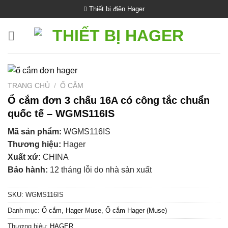
Bỏ
Thiết bị điện Hager
qua
nội
dung
TRANG CHỦ
/
Ổ CẮM
Ổ cắm đơn 3 chấu 16A có công tắc chuẩn
quốc tế – WGMS116IS
Mã sản phẩm:
WGMS116IS
Thương hiệu:
Hager
Xuất xứ:
CHINA
Bảo hành:
12 tháng lỗi do nhà sản xuất
SKU:
WGMS116IS
Danh mục:
Ổ cắm
,
Hager Muse
,
Ổ cắm Hager (Muse)
Thương hiệu:
HAGER