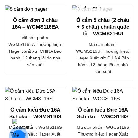
HẾT HÀNG
Ổ cắm đơn 3 chấu
Ổ cắm 5 chấu (2 chấu
16A – WGMS116EA
+ 3 chấu) chuẩn quốc
tế – WGMS216UI
Mã sản phẩm:
WGMS116EA Thương hiệu:
Mã sản phẩm:
Hager Xuất xứ: CHINA Bảo
WGMS216UI Thương hiệu:
hành: 12 tháng lỗi do nhà
Hager Xuất xứ: CHINA Bảo
sản xuất
hành: 12 tháng lỗi do nhà
sản xuất
Ổ cắm kiểu Đức 16A
Ổ cắm kiểu Đức 16A
Schuko – WGMS116S
Schuko – WGCS116S
Mã sản phẩm: WGMS116S
Mã sản phẩm: WGCS116S
Thương hiệu: Hager Xuất
Thương hiệu: Hager Xuất