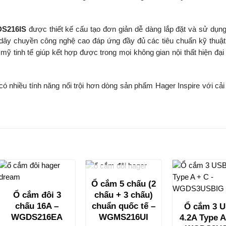
S216IS
được thiết kế cấu tạo đơn giản dễ dàng lắp đặt và sử dụn
dây chuyền công nghệ cao đáp ứng đầy đủ các tiêu chuẩn kỹ thuật
 mỹ tinh tế giúp kết hợp được trong mọi không gian nội thất hiện đại
 nhiều tính năng nổi trội hơn dòng sản phẩm Hager Inspire với cải 
HẾT HÀNG
Ổ cắm 5 chấu (2
chấu + 3 chấu)
Ổ cắm đôi 3
chuẩn quốc tế –
chấu 16A –
Ổ cắm 3 
WGMS216UI
WGDS216EA
4.2A Type A