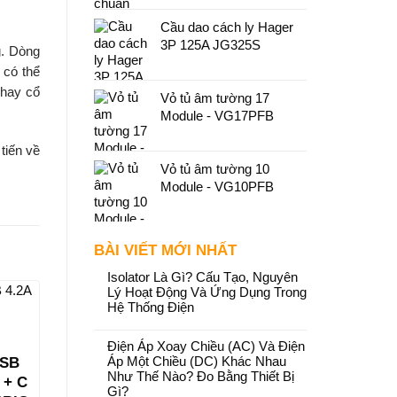
Cầu dao cách ly Hager
3P 125A JG325S
g. Dòng
 có thể
 hay cổ
Vỏ tủ âm tường 17
Module - VG17PFB
tiến về
Vỏ tủ âm tường 10
Module - VG10PFB
BÀI VIẾT MỚI NHẤT
Isolator Là Gì? Cấu Tạo, Nguyên
Lý Hoạt Động Và Ứng Dụng Trong
Hệ Thống Điện
Điện Áp Xoay Chiều (AC) Và Điện
USB
Áp Một Chiều (DC) Khác Nhau
Như Thế Nào? Đo Bằng Thiết Bị
 + C
Gì?