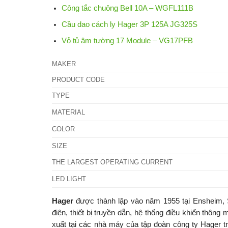
Công tắc chuông Bell 10A – WGFL111B
Cầu dao cách ly Hager 3P 125A JG325S
Vỏ tủ âm tường 17 Module – VG17PFB
MAKER
PRODUCT CODE
TYPE
MATERIAL
COLOR
SIZE
THE LARGEST OPERATING CURRENT
LED LIGHT
Hager
được thành lập vào năm 1955 tại Ensheim, S
điện, thiết bị truyền dẫn, hệ thống điều khiển thô
xuất tại các nhà máy của tập đoàn công ty Hager t