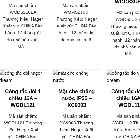
– WGDS3U
Mã sản phẩm:
Mã sản phẩm:
WGMS216UI
WGDS216EA
Mã sản phẩ
Thương hiệu: Hager
Thương hiệu: Hager
WGDS3USB
Xuất xứ: CHINA Bảo
Xuất xứ: CHINA Bảo
Thương hiệu: 
hành: 12 tháng lỗi
hành: 12 tháng lỗi
Xuất xứ: CHIN
do nhà sản xuất
do nhà sản xuất
hành: 12 thán
MÃ…
do nhà sản x
MÃ…
Công tắc đôi 1
Mặt che chống
Công tắc đ
chiều 16A –
nước IP55 –
chiều 16A
WGDL121
XC9003
WGDL11
Mã sản phẩm:
Mã sản phẩm:
Mã sản phẩ
WGDL121 Thương
XC9003 Thương
WGDL112 Th
hiệu: Hager Xuất
hiệu: Hager Xuất
hiệu: Hager 
xứ: CHINA Bảo
xứ: CHINA Bảo
xứ: CHINA 