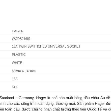
HAGER
WGDS216IS
16A TWIN SWITHCHED UNIVERSAL SOCKET
PLASTIC
WHITE
86mm X 146mm
16A
NO
aarland – Germany. Hager là nhà sản xuất hàng đầu châu Âu về t
ng minh cho các công trình dân dụng, thương mại. Sản phẩm Hager đ
rên toàn cầu, được chứng nhận chất lượng theo tiêu Quốc Tế và đ