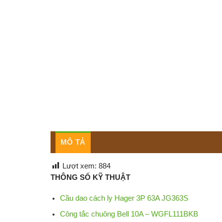
MÔ TẢ
Lượt xem:
884
THÔNG SỐ KỸ THUẬT
Cầu dao cách ly Hager 3P 63A JG363S
Công tắc chuông Bell 10A – WGFL111BKB