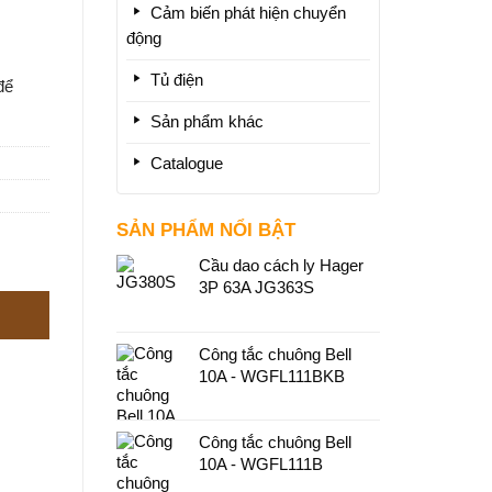
Cảm biến phát hiện chuyển
động
Tủ điện
để
Sản phẩm khác
Catalogue
SẢN PHẨM NỔI BẬT
Cầu dao cách ly Hager
3P 63A JG363S
Công tắc chuông Bell
10A - WGFL111BKB
Công tắc chuông Bell
10A - WGFL111B