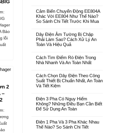
SBIG
Cảm Biến Chuyển Động EE804A
m:
Khác Với EE804 Như Thế Nào?
IG
So Sánh Chi Tiết Trước Khi Mua
Hager
A Bảo
Dây Điện Âm Tường Bị Chập
g lỗi
Phải Làm Sao? Cách Xử Lý An
uất
Toàn Và Hiệu Quả
Cách Tìm Điểm Rò Điện Trong
Nhà Nhanh Và An Toàn Nhất
Cách Chọn Dây Điện Theo Công
Suất Thiết Bị Chuẩn Nhất, An Toàn
Và Tiết Kiệm
ơn 2
 –
Điện 3 Pha Có Nguy Hiểm
2
Không? Những Điều Bạn Cần Biết
Để Sử Dụng An Toàn
m:
ương
Điện 1 Pha Và 3 Pha Khác Nhau
Xuất
Thế Nào? So Sánh Chi Tiết
Bảo