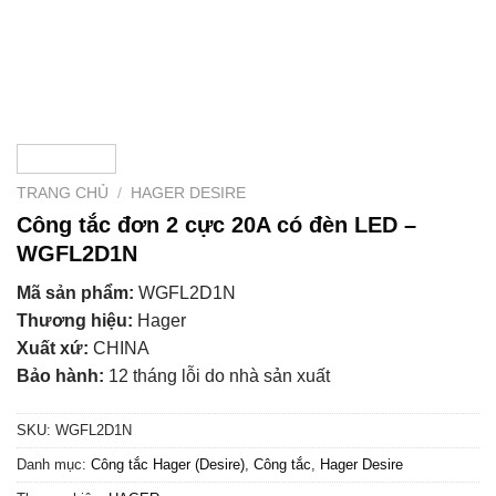
TRANG CHỦ
/
HAGER DESIRE
Công tắc đơn 2 cực 20A có đèn LED –
WGFL2D1N
Mã sản phẩm:
WGFL2D1N
Thương hiệu:
Hager
Xuất xứ:
CHINA
Bảo hành:
12 tháng lỗi do nhà sản xuất
SKU:
WGFL2D1N
Danh mục:
Công tắc Hager (Desire)
,
Công tắc
,
Hager Desire