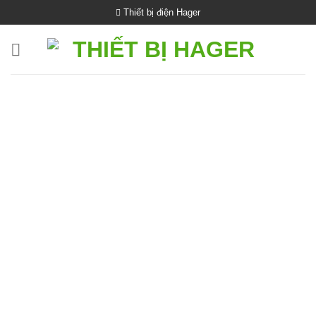
Bỏ
Thiết bị điện Hager
qua
nội
dung