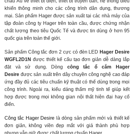
châu Âu về thiết bị điện, thiết bị truyền dẫn, hệ thống điều
khiển thông minh cho các công trình dân dụng, thương
mại. Sản phẩm Hager được sản xuất tại các nhà máy của
tập đoàn công ty Hager trên toàn cầu, được chứng nhận
chất lượng theo tiêu Quốc Tế và được tin dùng ở hơn 95
quốc gia trên toàn thế giới.
Sản phẩm Công tắc đơn 2 cực có đèn LED
Hager Desire
WGFL2D1N
được thiết kế cấu tạo đơn giản dễ dàng lắp
đặt và sử dụng. Dòng
công tắc ổ cắm Hager
Desire
được sản xuất trên dây chuyền công nghệ cao đáp
ứng đầy đủ các tiêu chuẩn kỹ thuật có thể dùng trong mọi
công trình. Ngoài ra, kiểu dáng thẩm mỹ tinh tế giúp kết
hợp được trong mọi không gian nội thất hiện đại hay cổ
điển.
Công tắc Hager Desire
là dòng sản phẩm mới và thiết kế
đơn giản, không viền đẹp mắt với giá thành phù hợp
nhưng vẫn giữ được chất lượng chuẩn Hager.