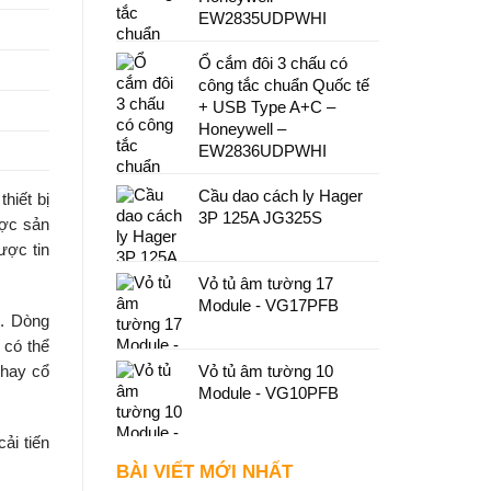
EW2835UDPWHI
Ổ cắm đôi 3 chấu có
công tắc chuẩn Quốc tế
+ USB Type A+C –
Honeywell –
EW2836UDPWHI
Cầu dao cách ly Hager
hiết bị
3P 125A JG325S
ược sản
ược tin
Vỏ tủ âm tường 17
Module - VG17PFB
g. Dòng
 có thể
Vỏ tủ âm tường 10
 hay cổ
Module - VG10PFB
ải tiến
BÀI VIẾT MỚI NHẤT