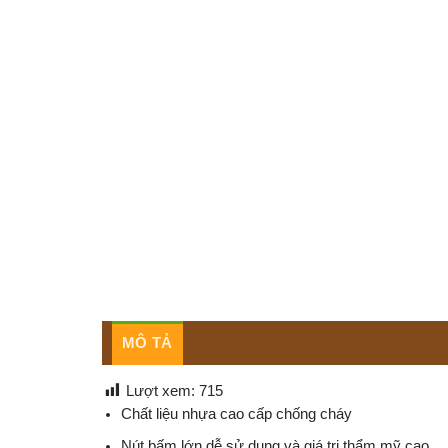
MÔ TẢ
Lượt xem:
715
Chất liệu nhựa cao cấp chống cháy
Nút bấm lớn dễ sử dụng và giá trị thẩm mỹ cao