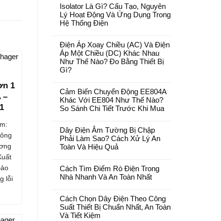
Isolator Là Gì? Cấu Tạo, Nguyên
Lý Hoạt Động Và Ứng Dụng Trong
Hệ Thống Điện
Điện Áp Xoay Chiều (AC) Và Điện
Áp Một Chiều (DC) Khác Nhau
Như Thế Nào? Đo Bằng Thiết Bị
Gì?
ơn 1
Cảm Biến Chuyển Động EE804A
 –
Khác Với EE804 Như Thế Nào?
1
So Sánh Chi Tiết Trước Khi Mua
m:
Dây Điện Âm Tường Bị Chập
ông
Phải Làm Sao? Cách Xử Lý An
ương
Toàn Và Hiệu Quả
Xuất
Bảo
Cách Tìm Điểm Rò Điện Trong
Nhà Nhanh Và An Toàn Nhất
g lỗi
Cách Chọn Dây Điện Theo Công
Suất Thiết Bị Chuẩn Nhất, An Toàn
Và Tiết Kiệm