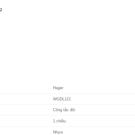
g
Hager
WGDL121
Công tắc đôi
1 chiều
Nhựa