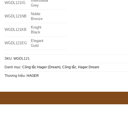
Interstellar
WGDL121IG
Grey
Noble
WGDL121NB
Bronze
Knight
WGDL121KB
Black
Elegant
WGDL121EG
Gold
SKU:
WGDL121
Danh mục:
Công tắc Hager (Dream)
,
Công tắc
,
Hager Dream
Thương hiệu:
HAGER