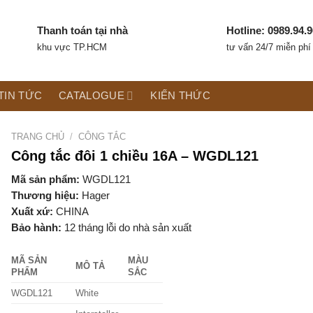
Thanh toán tại nhà
Hotline: 0989.94.9
khu vực TP.HCM
tư vấn 24/7 miễn phí
TIN TỨC
CATALOGUE
KIẾN THỨC
TRANG CHỦ
/
CÔNG TẮC
Công tắc đôi 1 chiều 16A – WGDL121
Mã sản phẩm:
WGDL121
Thương hiệu:
Hager
Xuất xứ:
CHINA
Bảo hành:
12 tháng lỗi do nhà sản xuất
MÃ SẢN
MÀU
MÔ TẢ
PHẨM
SẮC
WGDL121
White