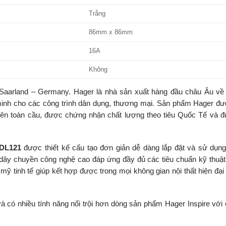
Trắng
86mm x 86mm
16A
Không
aarland – Germany. Hager là nhà sản xuất hàng đầu châu Âu về t
ng minh cho các công trình dân dụng, thương mại. Sản phẩm Hager đ
rên toàn cầu, được chứng nhận chất lượng theo tiêu Quốc Tế và đ
DL121
được thiết kế cấu tạo đơn giản dễ dàng lắp đặt và sử dụn
dây chuyền công nghệ cao đáp ứng đầy đủ các tiêu chuẩn kỹ thuật
 mỹ tinh tế giúp kết hợp được trong mọi không gian nội thất hiện đại
 có nhiều tính năng nổi trội hơn dòng sản phẩm Hager Inspire với c