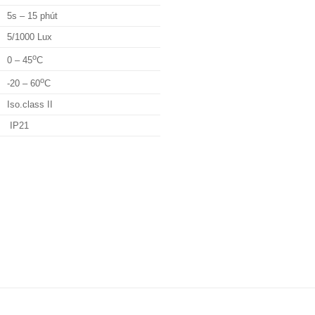
5s – 15 phút
5/1000 Lux
o
0 – 45
C
o
-20 – 60
C
Iso.class II
IP21