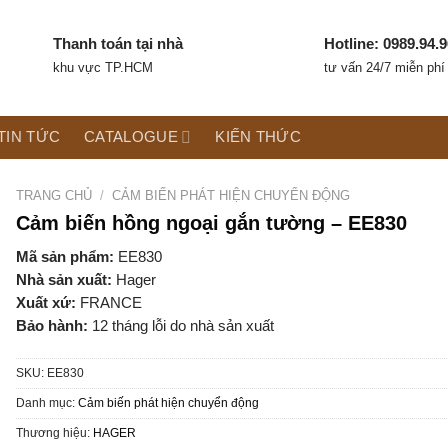
Thanh toán tại nhà
Hotline: 0989.94.9
khu vực TP.HCM
tư vấn 24/7 miễn phí
TIN TỨC
CATALOGUE
KIẾN THỨC
TRANG CHỦ
/
CẢM BIẾN PHÁT HIỆN CHUYỂN ĐỘNG
Cảm biến hồng ngoại gắn tường – EE830
Mã sản phẩm:
EE830
Nhà sản xuất:
Hager
Xuất xứ:
FRANCE
Bảo hành:
12 tháng lỗi do nhà sản xuất
SKU:
EE830
Danh mục:
Cảm biến phát hiện chuyển động
Thương hiệu:
HAGER