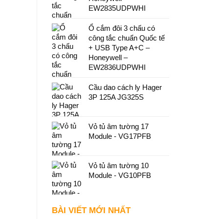
EW2835UDPWHI
Ổ cắm đôi 3 chấu có
công tắc chuẩn Quốc tế
+ USB Type A+C –
Honeywell –
EW2836UDPWHI
Cầu dao cách ly Hager
3P 125A JG325S
Vỏ tủ âm tường 17
Module - VG17PFB
Vỏ tủ âm tường 10
Module - VG10PFB
BÀI VIẾT MỚI NHẤT