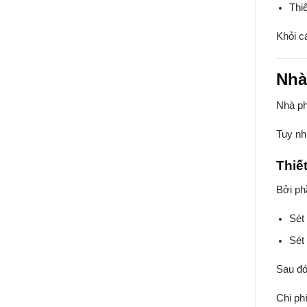
Thiế
Khỏi c
Nhà
Nhà ph
Tuy nh
Thiế
Bởi ph
Sét
Sét
Sau đó
Chi phí