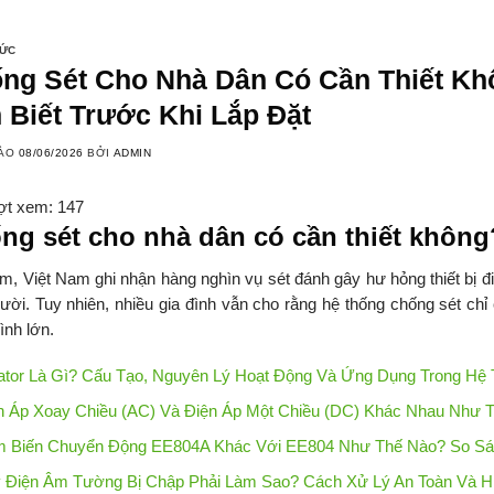
HỨC
ng Sét Cho Nhà Dân Có Cần Thiết Kh
 Biết Trước Khi Lắp Đặt
VÀO
08/06/2026
BỞI
ADMIN
ợt xem:
147
ng sét cho nhà dân có cần thiết không
m, Việt Nam ghi nhận hàng nghìn vụ sét đánh gây hư hỏng thiết bị đ
ười. Tuy nhiên, nhiều gia đình vẫn cho rằng hệ thống chống sét chỉ
ình lớn.
lator Là Gì? Cấu Tạo, Nguyên Lý Hoạt Động Và Ứng Dụng Trong Hệ
n Áp Xoay Chiều (AC) Và Điện Áp Một Chiều (DC) Khác Nhau Như T
 Biến Chuyển Động EE804A Khác Với EE804 Như Thế Nào? So Sánh
 Điện Âm Tường Bị Chập Phải Làm Sao? Cách Xử Lý An Toàn Và H