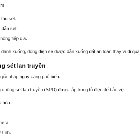
ồm:
 thu sét.
 dẫn sét.
hống tiếp địa.
t đánh xuống, dòng điện sẽ được dẫn xuống đất an toàn thay vì đi qua
g sét lan truyền
 giải pháp ngày càng phổ biến.
bị chống sét lan truyền (SPD) được lắp trong tủ điện để bảo vệ:
u hòa.
.
era.
 tính.