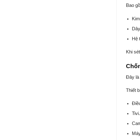
Bao g
Kim
Dây
Hệ t
Khi sé
Chốn
Đây là
Thiết 
Điề
Tivi
Cam
Máy