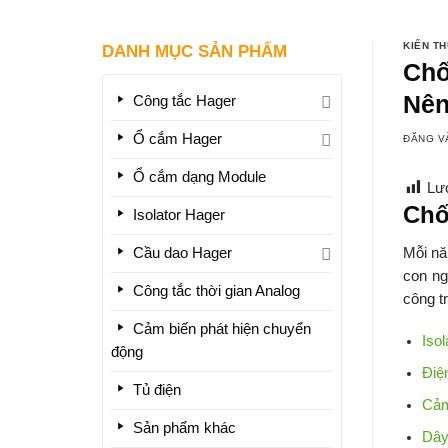
KIẾN T
DANH MỤC SẢN PHẨM
Chố
Nên
Công tắc Hager
Ổ cắm Hager
ĐĂNG 
Ổ cắm dạng Module
Lư
Chố
Isolator Hager
Cầu dao Hager
Mỗi nă
con ng
Công tắc thời gian Analog
công tr
Cảm biến phát hiện chuyển
Iso
động
Điệ
Tủ điện
Cảm
Sản phẩm khác
Dây