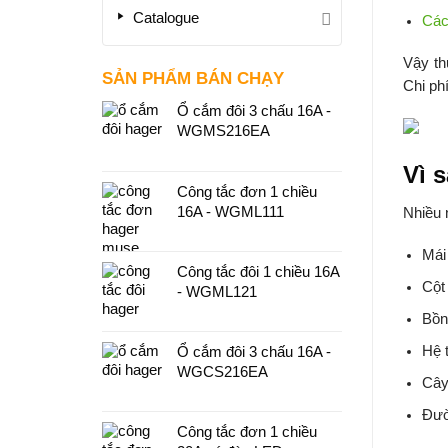
Catalogue
Các
Vậy th
SẢN PHẨM BÁN CHẠY
Chi phí
Ổ cắm đôi 3 chấu 16A -
WGMS216EA
Vì 
Công tắc đơn 1 chiều
16A - WGML111
Nhiều 
Mái
Công tắc đôi 1 chiều 16A
Cột
- WGML121
Bồn
Hệ 
Ổ cắm đôi 3 chấu 16A -
WGCS216EA
Cây
Đườ
Công tắc đơn 1 chiều