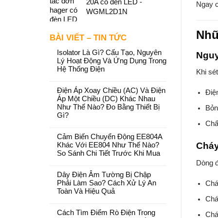
20A có đèn LED -
Ngay c
WGML2D1N
Nhữ
BÀI VIẾT – TIN TỨC
Isolator Là Gì? Cấu Tạo, Nguyên
Nguy
Lý Hoạt Động Và Ứng Dụng Trong
Hệ Thống Điện
Khi sét
Điện Áp Xoay Chiều (AC) Và Điện
Điện
Áp Một Chiều (DC) Khác Nhau
Như Thế Nào? Đo Bằng Thiết Bị
Bỏn
Gì?
Chấ
Cảm Biến Chuyển Động EE804A
Cháy
Khác Với EE804 Như Thế Nào?
So Sánh Chi Tiết Trước Khi Mua
Dòng đ
Dây Điện Âm Tường Bị Chập
Phải Làm Sao? Cách Xử Lý An
Chá
Toàn Và Hiệu Quả
Chá
Cách Tìm Điểm Rò Điện Trong
Cháy