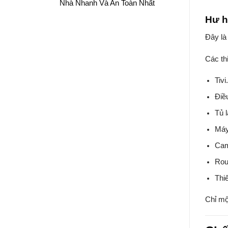
Nhà Nhanh Và An Toàn Nhất
Hư h
Đây là 
Các th
Tivi
Điề
Tủ 
Máy
Cam
Rou
Thi
Chỉ mộ