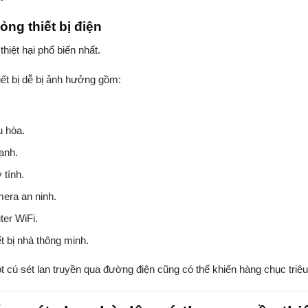
ỏng thiết bị điện
thiệt hại phổ biến nhất.
iết bị dễ bị ảnh hưởng gồm:
.
u hòa.
lạnh.
 tính.
era an ninh.
ter WiFi.
ết bị nhà thông minh.
t cú sét lan truyền qua đường điện cũng có thể khiến hàng chục triệu đ