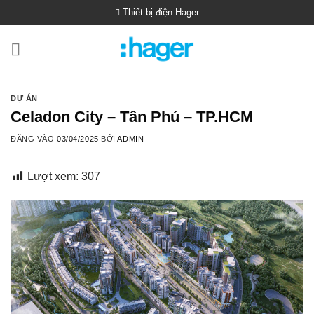
Bỏ
Thiết bị điện Hager
qua
nội
dung
DỰ ÁN
Celadon City – Tân Phú – TP.HCM
ĐĂNG VÀO
03/04/2025
BỞI
ADMIN
Lượt xem:
307